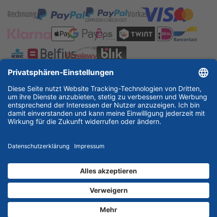
Rechnung
Vorkasse
ESSKA International
new
new
new
Partner & Zertifikate