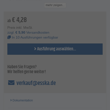
Lager - Kugellager
Rad-Ø - 30 bis 80 mm
mehr zeigen...
Radbreite - 11 bis 38 mm
Achsloch-Ø - 8 bis 15 mm
€
4,28
Nabenlänge - 7 bis 10 mm
ab
Tragkraft - 40 bis 175 kg
Preis inkl. MwSt.
zzgl.
€
5,90
Versandkosten
In 10 Ausführungen verfügbar
Ausführung auswählen...
Haben Sie Fragen?
Wir helfen gerne weiter!
verkauf@esska.de
Dokumentation