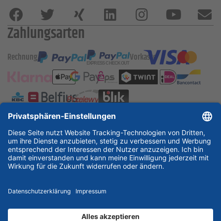
Zahlungsarten
Rechnung
Vorkasse
ESSKA International
new
new
new
Partner & Zertifikate