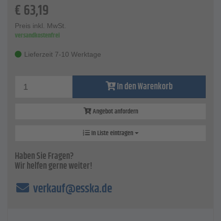
€
63,19
Ersatzbatterie, mit Betriebsanleitung geliefert.
Der Anschluß an eine PC-Schnittstelle ist vorhanden.
Eine Feststellschraube ermöglicht die Messwertfixierung.
Preis inkl. MwSt.
versandkostenfrei
Eine Gewindetabelle befindet sich auf der Rückseite.
Technische Daten
Lieferzeit 7-10 Werktage
Maße (L x B x H) - 250 x 90 x 28 mm
Gewicht - 340 g
In den Warenkorb
Angebot anfordern
In Liste eintragen
Haben Sie Fragen?
Wir helfen gerne weiter!
verkauf@esska.de