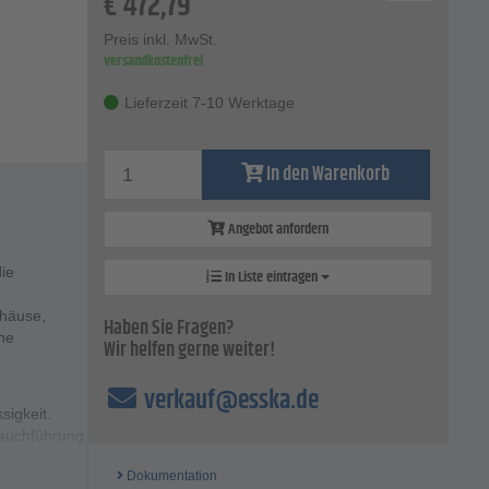
€
472,79
Preis inkl. MwSt.
versandkostenfrei
Lieferzeit 7-10 Werktage
In den Warenkorb
Angebot anfordern
ie
In Liste eintragen
ehäuse,
Haben Sie Fragen?
ne
Wir helfen gerne weiter!
verkauf@esska.de
sigkeit.
lauchführung
Dokumentation
 während die