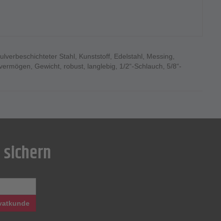
ulverbeschichteter Stahl
,
Kunststoff
,
Edelstahl
,
Messing
,
vermögen
,
Gewicht
,
robust
,
langlebig
,
1/2“-Schlauch
,
5/8“-
 sichern
vatkunde