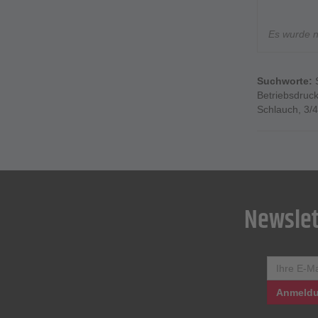
Gewicht
VE - 1 
Es wurde 
Preis p
Suchworte:
Betriebsdruc
Schlauch
,
3/
Newslet
Anmeldu