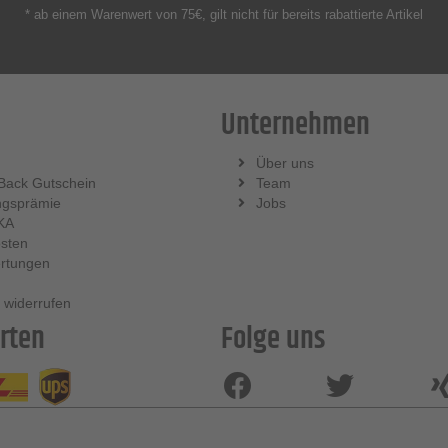
* ab einem Warenwert von 75€, gilt nicht für bereits rabattierte Artikel
Unternehmen
Über uns
Back Gutschein
Team
ngsprämie
Jobs
KA
sten
rtungen
 widerrufen
rten
Folge uns