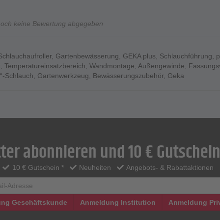
 ca. - 15 kg
Stück
noch keine Bewertung abgegeben
er Stück
Schlauchaufroller
,
Gartenbewässerung
,
GEKA plus
,
Schlauchführung
,
p
k
,
Temperatureinsatzbereich
,
Wandmontage
,
Außengewinde
,
Fassungs
4“-Schlauch
,
Gartenwerkzeug
,
Bewässerungszubehör
,
Geka
ter abonnieren und 10 € Gutschein
10 € Gutschein *
Neuheiten
Angebots- & Rabattaktionen
ng Geschäftskunde
Anmeldung Institution
Anmeldung Pri