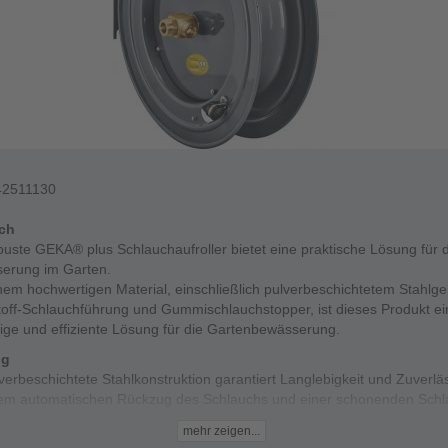
42511130
ich
uste GEKA® plus Schlauchaufroller bietet eine praktische Lösung für d
erung im Garten.
nem hochwertigen Material, einschließlich pulverbeschichtetem Stahlg
toff-Schlauchführung und Gummischlauchstopper, ist dieses Produkt ei
ige und effiziente Lösung für die Gartenbewässerung.
ng
verbeschichtete Stahlkonstruktion garantiert Langlebigkeit und Zuverläs
nem automatischen Rückzug des Schlauchs und einer schonenden Sch
r Verschleiß minimiert.
mehr zeigen...
rittweise Arretierung aus der Distanz ermöglicht eine flexible Nutzung,