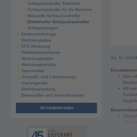
Schlauchaufroller Edelstahl
Schlauchaufroller für Ex-Bereiche
Manuelle Schlauchaufroller
Elektrische Schlauchaufroller
Schlauchwagen
Elektrowerkzeuge
Werkzeugsätze
KFZ Werkzeug
Werkstattsortimente
Art. Nr.:
2048
Werkzeugwagen
Werkzeugbehälter
Einsatzbere
Spannmittel
Das rob
Schweiß- und Lötwerkzeuge
Bewäss
Gartengeräte
Mit sei
Blechbearbeitung
Kunsts
Betonrüttler und Innenvibratoren
langleb
alle Kategorien zeigen
Beschreibu
Die pul
Mit ei
wird de
Die sch