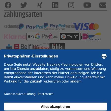
Zahlungsarten
Rechnung
Vorkasse
ESSKA International
new
new
new
Partner & Zertifikate