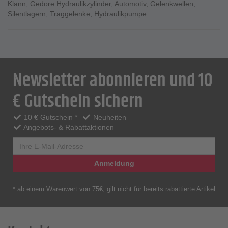
Klann
,
Gedore Hydraulikzylinder
,
Automotiv
,
Gelenkwellen
,
Silentlagern
,
Traggelenke
,
Hydraulikpumpe
Newsletter abonnieren und 10
€ Gutschein sichern
10 € Gutschein *
Neuheiten
Angebots- & Rabattaktionen
Anmeldung
* ab einem Warenwert von 75€, gilt nicht für bereits rabattierte Artikel