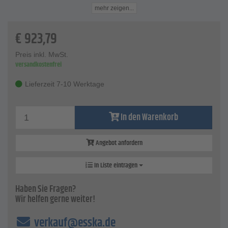
und zugseitig mit M42x2 versehen.
mehr zeigen...
Zu Verwendung werden weitere Gedore Automotiv
Werkzeuge benötigt (nicht im Lieferumfang enthalten).
€
923,79
Technische Daten
zulässige Kraft (max.) - 28 t (285 kN)
Preis inkl. MwSt.
Maximalhub - 50 mm
versandkostenfrei
Öldruck (max.) - 700 bar
Ölvolumen (max.) - 216,3 cm³
Lieferzeit 7-10 Werktage
Kolbenfläche - 40,6 cm³
Gewinde im Hohlkolben - M24
Befestigungsgewinde druckseitig - 2¼"-16 UNS
In den Warenkorb
Befestigungsgewinde zugseitig - M42x2
Zylinder Außendurchmesser - 99 mm
Zylinder Bauhöhe eingefahren - 235 mm
Angebot anfordern
Zylinder Bauhöhe Kolben ausgefahren - 285 mm
Anschlußgewinde für Hydraulik-Kupplung - 3/8" NPT
In Liste eintragen
Preis - per Stück
Haben Sie Fragen?
Wir helfen gerne weiter!
verkauf@esska.de