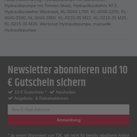
Hydraulikpumpe mit Tonnen-Skala
,
Hydraulikzubehör KFZ
,
Hydraulikzubehör Werkstatt
,
KL-0040-1700
,
KL-0040-2200
,
KL-
0040-2500
,
KL-0040-2800
,
KL-0215-35 M22
,
KL-0215-35 M25
,
KL-0215-35 M28
,
Werkstatt Hydraulikpumpe
,
manuelle
Hydraulikpumpe
Newsletter abonnieren und 10
€ Gutschein sichern
10 € Gutschein *
Neuheiten
Angebots- & Rabattaktionen
Anmeldung
* ab einem Warenwert von 75€, gilt nicht für bereits rabattierte Artikel