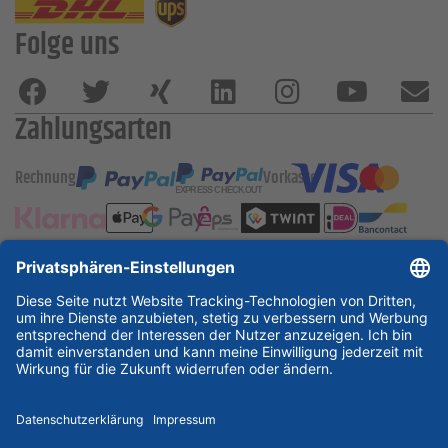
Folge uns
Zahlungsarten
Rechnung
Vorkasse
ESSKA International
new
new
new
Partner & Zertifikate