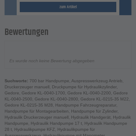
zum Artikel
Bewertungen
Es wurde noch keine Bewertung abgegeben
Suchworte:
700 bar Handpumpe
,
Auspresswerkzeug Antrieb
,
Druckerzeuger manuell
,
Druckpumpe für Hydraulikzylinder
,
Gedore
,
Gedore KL-0040-1700
,
Gedore KL-0040-2200
,
Gedore
KL-0040-2500
,
Gedore KL-0040-2800
,
Gedore KL-0215-35 M22
,
Gedore KL-0215-35 M28
,
Handpumpe Fahrzeugreparatur
,
Handpumpe für Montagearbeiten
,
Handpumpe für Zylinder
,
Hydraulik Druckerzeuger manuell
,
Hydraulik Handgerät
,
Hydraulik
Handpumpe
,
Hydraulik Handpumpe 17 t
,
Hydraulik Handpumpe
28 t
,
Hydraulikpumpe KFZ
,
Hydraulikpumpe für
Auspresswerkzeug
,
Hydraulikpumpe mit Manometer
,