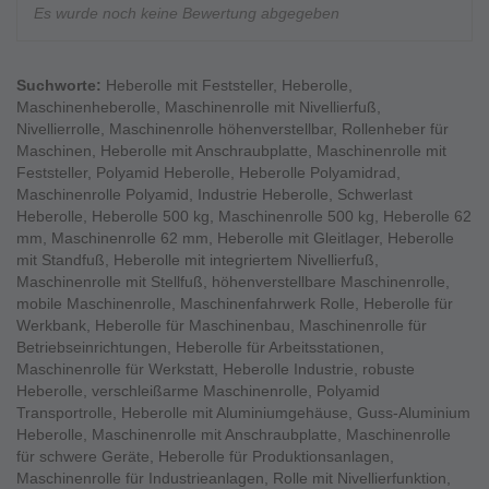
Es wurde noch keine Bewertung abgegeben
Suchworte:
Heberolle mit Feststeller
,
Heberolle
,
Maschinenheberolle
,
Maschinenrolle mit Nivellierfuß
,
Nivellierrolle
,
Maschinenrolle höhenverstellbar
,
Rollenheber für
Maschinen
,
Heberolle mit Anschraubplatte
,
Maschinenrolle mit
Feststeller
,
Polyamid Heberolle
,
Heberolle Polyamidrad
,
Maschinenrolle Polyamid
,
Industrie Heberolle
,
Schwerlast
Heberolle
,
Heberolle 500 kg
,
Maschinenrolle 500 kg
,
Heberolle 62
mm
,
Maschinenrolle 62 mm
,
Heberolle mit Gleitlager
,
Heberolle
mit Standfuß
,
Heberolle mit integriertem Nivellierfuß
,
Maschinenrolle mit Stellfuß
,
höhenverstellbare Maschinenrolle
,
mobile Maschinenrolle
,
Maschinenfahrwerk Rolle
,
Heberolle für
Werkbank
,
Heberolle für Maschinenbau
,
Maschinenrolle für
Betriebseinrichtungen
,
Heberolle für Arbeitsstationen
,
Maschinenrolle für Werkstatt
,
Heberolle Industrie
,
robuste
Heberolle
,
verschleißarme Maschinenrolle
,
Polyamid
Transportrolle
,
Heberolle mit Aluminiumgehäuse
,
Guss-Aluminium
Heberolle
,
Maschinenrolle mit Anschraubplatte
,
Maschinenrolle
für schwere Geräte
,
Heberolle für Produktionsanlagen
,
Maschinenrolle für Industrieanlagen
,
Rolle mit Nivellierfunktion
,