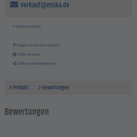
verkauf@esska.de
Bauhöhe - 110 mm
maximale Bauhöhe mit Standfuß - 122 mm
Traglast - 500 kg
Befestigung - Anschraubplatte
Dokumentation
Plattenmaß - 90 x 90 mm
Lochmaß - 70 x 70 mm
Preis per Stück
Fragen zu diesem Artikel?
Seite drucken
Artikel weiterempfehlen
Produkt
Bewertungen
Bewertungen