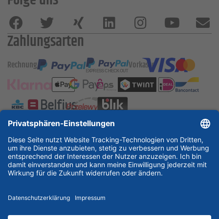
Folge uns
Zahlungsarten
Rechnung
Vorkasse
ESSKA International
new
new
new
Partner & Zertifikate