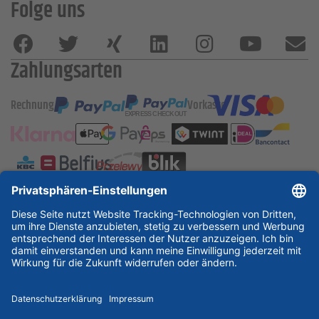
Folge uns
Zahlungsarten
Rechnung
Vorkasse
ESSKA International
new
new
new
Partner & Zertifikate