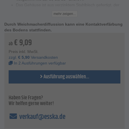
Das Gehäuse ist aus verzinktem Stahlblech gefertigt, der
Gabelkopf ist zweifach kugelgelagert.
mehr zeigen...
Technische Daten
Durch Weichmacherdiffussion kann eine Kontaktverfärbung
Material Radkörper - Kunststoff
des Bodens stattfinden.
Material Lauffläche - Vollgummi, ca. 80 bis 85° Shore A
Material Gehäuse - Stahlblech verzinkt
€
9,09
Lager - Rollenlager
ab
Rad-Ø - 80 bis 200 mm
Preis inkl. MwSt.
Radbreite - 25 bis 50 mm
zzgl.
€
5,90
Versandkosten
Bauhöhe - 100 bis 235 mm
In 2 Ausführungen verfügbar
Ausladung - 36 bis 54 mm
Plattenmaß - 105 x 80 bis 135 x 110 mm
Ausführung auswählen...
Lochmaß - 80 x 60 bis 105 x 80 mm
Schraubloch-Ø - 9 bis 11 mm
Tragkraft - 50 bis 205 kg
Haben Sie Fragen?
Wir helfen gerne weiter!
verkauf@esska.de