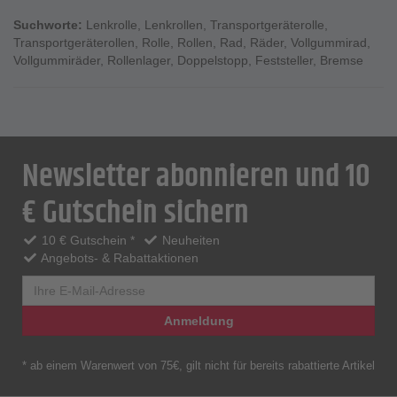
Suchworte:
Lenkrolle
,
Lenkrollen
,
Transportgeräterolle
,
Transportgeräterollen
,
Rolle
,
Rollen
,
Rad
,
Räder
,
Vollgummirad
,
Vollgummiräder
,
Rollenlager
,
Doppelstopp
,
Feststeller
,
Bremse
Newsletter abonnieren und 10
€ Gutschein sichern
10 € Gutschein *
Neuheiten
Angebots- & Rabattaktionen
Anmeldung
* ab einem Warenwert von 75€, gilt nicht für bereits rabattierte Artikel