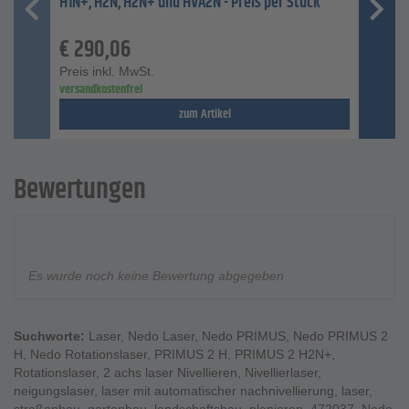
H1N+, H2N, H2N+ und HVA2N - Preis per Stück
€
290,06
Preis inkl. MwSt.
versandkostenfrei
zum Artikel
Bewertungen
Es wurde noch keine Bewertung abgegeben
Suchworte:
Laser
,
Nedo Laser
,
Nedo PRIMUS
,
Nedo PRIMUS 2
H
,
Nedo Rotationslaser
,
PRIMUS 2 H
,
PRIMUS 2 H2N+
,
Rotationslaser
,
2 achs laser Nivellieren
,
Nivellierlaser
,
neigungslaser
,
laser mit automatischer nachnivellierung
,
laser
,