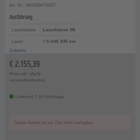
Art. Nr.: 364100472037
(umschaltbar)
Arbeitsbereich Ø - 900 m
Ausführung
Länge Empfangsfeld - 120 mm
Empfangswinkel - ± 45°
Laserklasse
Laserklasse 3R
Schutzklasse - IP 67
Arbeitstemperatur - -20°C bis +60°C
Laser
< 5 mW, 635 nm
Stromversorgung - 2 x 1,5 V (AA) oder NiMH Akkus
Betriebsdauer - bis zu 60 h
Zubehör
€
2.155,39
Preis inkl. MwSt.
versandkostenfrei
Lieferzeit 7-10 Werktage
Dieser Artikel ist zur Zeit nicht verfügbar