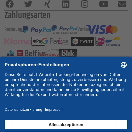
Zahlungsarten
Rechnung
Vorkasse
ESSKA International
new
new
new
Partner & Zertifikate