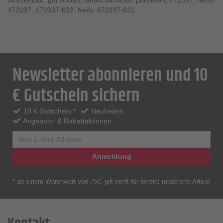
straßenbau
,
gartenbau
,
landschaftsbau
,
planieren
,
472037
,
Nedo
472037
,
472037-632
,
Nedo 472037-632
Newsletter abonnieren und 10
€ Gutschein sichern
10 € Gutschein *
Neuheiten
Angebots- & Rabattaktionen
Anmeldung
* ab einem Warenwert von 75€, gilt nicht für bereits rabattierte Artikel