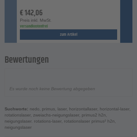
€
142,06
Preis inkl. MwSt.
versandkostenfrei
zum Artikel
Bewertungen
Es wurde noch keine Bewertung abgegeben
Suchworte:
nedo
,
primus
,
laser
,
horizontallaser
,
horizontal-laser
,
rotationslaser
,
zweiachs-neigungslaser
,
primus2 h2n
,
neigungslaser. rotations-laser
,
rotationslaser primus² h2n
,
neigungslaser