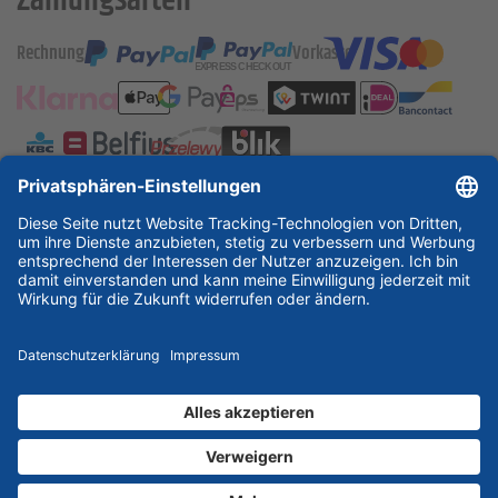
Zahlungsarten
Rechnung
Vorkasse
ESSKA International
new
new
new
Partner & Zertifikate