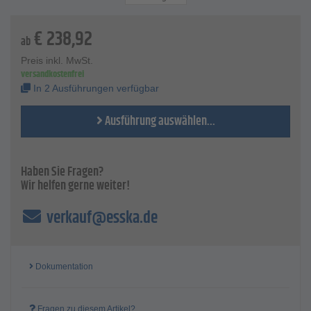
Ablesemöglichkeit - 0,5°
Genauigkeit - 0,25°
€
238,92
Messbereich - 180°
ab
Preis inkl. MwSt.
versandkostenfrei
In 2 Ausführungen verfügbar
Ausführung auswählen...
Haben Sie Fragen?
Wir helfen gerne weiter!
verkauf@esska.de
Dokumentation
Fragen zu diesem Artikel?