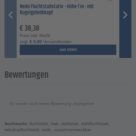
Nedo Fluchtstabstativ - Höhe 1 m - mit
Kugelgelenkkopf
€
38,38
Preis inkl. MwSt.
zzgl.
€
5,90
Versandkosten
zum Artikel
Bewertungen
Es wurde noch keine Bewertung abgegeben
Suchworte:
fluchtstab
,
stab
,
stahlstab
,
stahlfluchtstab
,
teleskopfluchtstab
,
nedo
,
zusammensteckbar