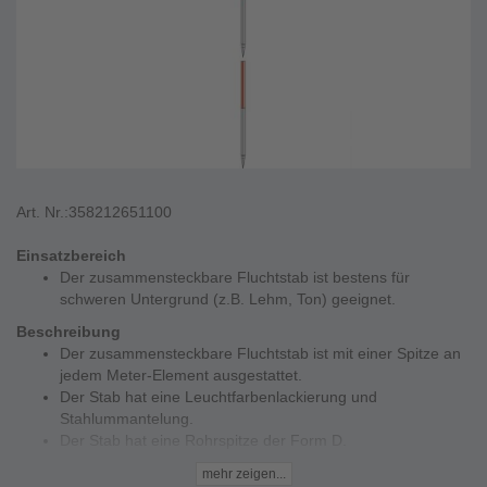
Art. Nr.:
358212651100
Einsatzbereich
Der zusammensteckbare Fluchtstab ist bestens für
schweren Untergrund (z.B. Lehm, Ton) geeignet.
Beschreibung
Der zusammensteckbare Fluchtstab ist mit einer Spitze an
jedem Meter-Element ausgestattet.
Der Stab hat eine Leuchtfarbenlackierung und
Stahlummantelung.
Der Stab hat eine Rohrspitze der Form D.
Er besteht aus 2 Elementen mit je 1 Meter Länge.
mehr zeigen...