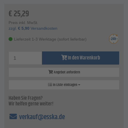
Technische Daten
PVC-Ummantelung - ca. 1 mm
€
25,29
mit einer Spitze an jedem Meter-Element
Leuchtfarbenlackierung
Preis inkl. MwSt.
Rohrspitze - D
zzgl.
€
5,90
Versandkosten
teilbar in 2 Teile
Teilung - 50 cm
Lieferzeit 1-3 Werktage (sofort lieferbar)
In den Warenkorb
Angebot anfordern
In Liste eintragen
Haben Sie Fragen?
Wir helfen gerne weiter!
verkauf@esska.de