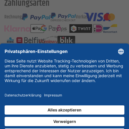
Zahlungsarten
Rechnung
Vorkasse
ESSKA International
new
new
new
Partner & Zertifikate