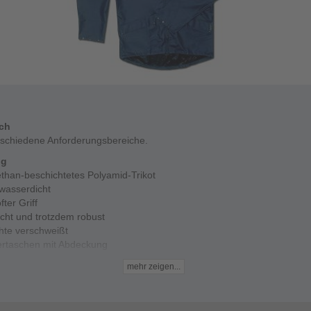
ich
rschiedene Anforderungsbereiche.
ng
ethan-beschichtetes Polyamid-Trikot
wasserdicht
fter Griff
icht und trotzdem robust
hte verschweißt
ertaschen mit Abdeckung
 im Kragen
mehr zeigen...
gerter Rücken
nöpfe an den Manschetten
Daten