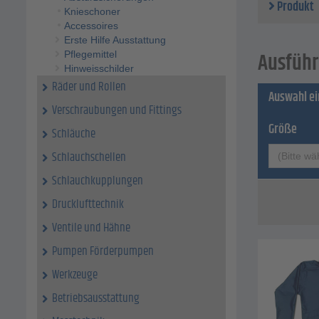
Produkt
Materia
Knieschoner
Accessoires
Erste Hilfe Ausstattung
Ausführ
Pflegemittel
Hinweisschilder
Räder und Rollen
Auswahl e
Verschraubungen und Fittings
Größe
Schläuche
Schlauchschellen
(Bitte wä
Schlauchkupplungen
Drucklufttechnik
Ventile und Hähne
Pumpen Förderpumpen
Werkzeuge
Betriebsausstattung