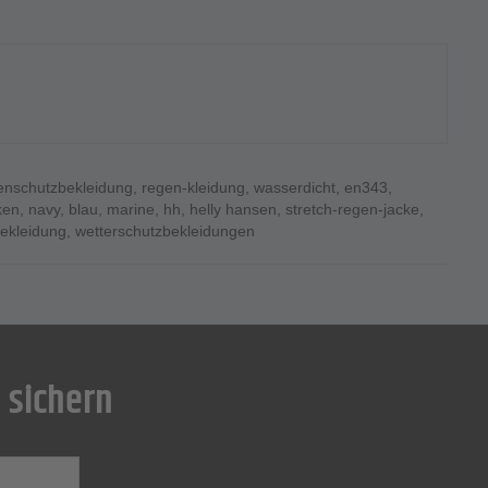
enschutzbekleidung
,
regen-kleidung
,
wasserdicht
,
en343
,
ken
,
navy
,
blau
,
marine
,
hh
,
helly hansen
,
stretch-regen-jacke
,
bekleidung
,
wetterschutzbekleidungen
 sichern