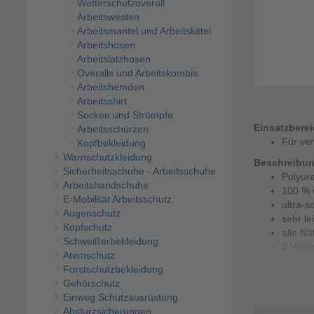
Wetterschutzoverall
Arbeitswesten
Arbeitsmantel und Arbeitskittel
Arbeitshosen
Arbeitslatzhosen
Overalls und Arbeitskombis
Arbeitshemden
Arbeitsshirt
Socken und Strümpfe
Einsatzbere
Arbeitsschürzen
Für ve
Kopfbekleidung
Warnschutzkleidung
Beschreibu
Sicherheitsschuhe - Arbeitsschuhe
Polyur
Arbeitshandschuhe
100 % 
E-Mobilität Arbeitsschutz
ultra-so
Augenschutz
sehr le
Kopfschutz
alle Nä
Schweißerbekleidung
2 Vord
Atemschutz
Kapuze
Forstschutzbekleidung
verlän
Gehörschutz
Druckk
Einweg Schutzausrüstung
Technische 
Absturzsicherungen