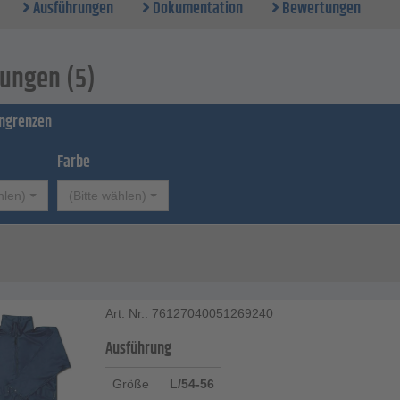
Ausführungen
Dokumentation
Bewertungen
l - Polyurethan, 180 g/m².
ungen (5)
ingrenzen
Farbe
hlen)
(Bitte wählen)
Art. Nr.: 76127040051269240
Ausführung
Größe
L/54-56