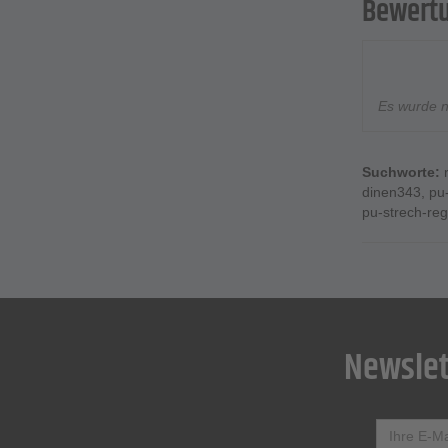
Bewert
Es wurde 
Suchworte:
dinen343
,
pu
pu-strech-re
Newslet