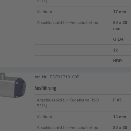
5211)
Vierkant
17 mm
Anschlussbild für Endschalterbox
80 x 30
mm
G 1/4"
12
NBR
Art. Nr.: PDEX17191005
Ausführung
Anschlussbild für Kugelhahn (ISO
F 05
5211)
Vierkant
14 mm
Anschlussbild für Endschalterbox
80 x 30