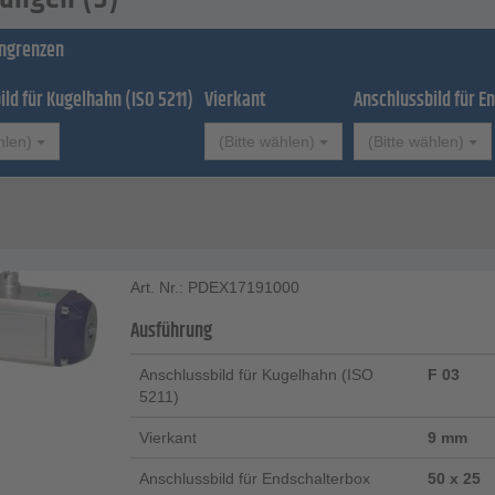
ingrenzen
ild für Kugelhahn (ISO 5211)
Vierkant
Anschlussbild für E
hlen)
(Bitte wählen)
(Bitte wählen)
Art. Nr.: PDEX17191000
Ausführung
Anschlussbild für Kugelhahn (ISO
F 03
5211)
Vierkant
9 mm
Anschlussbild für Endschalterbox
50 x 25