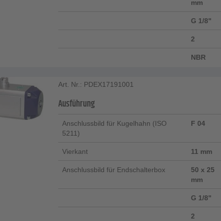
mm
G 1/8"
2
NBR
Art. Nr.: PDEX17191001
Ausführung
Anschlussbild für Kugelhahn (ISO
F 04
5211)
Vierkant
11 mm
Anschlussbild für Endschalterbox
50 x 25
mm
G 1/8"
2