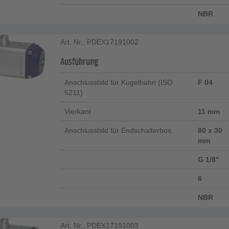
NBR
Art. Nr.: PDEX17191002
Ausführung
Anschlussbild für Kugelhahn (ISO
F 04
5211)
Vierkant
11 mm
Anschlussbild für Endschalterbox
80 x 30
mm
G 1/8"
6
NBR
Art. Nr.: PDEX17191003