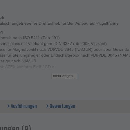
ich
tisch angetriebener Drehantrieb für den Aufbau auf Kugelhähne
ng
lansch nach ISO 5211 (Feb. ´91)
sanschluss mit Vierkant gem. DIN 3337 (ab 2008 Vielkant)
uss für Magnetventil nach VDI/VDE 3845 (NAMUR) oder über Gewinde
uss für Stellungsregler oder Endschalterbox nach VDI/VDE 3845 (NAM
nzeige nach NAMUR
se ATEX-konform Ex II 2GD c
Daten
mehr zeigen...
e - Aluminium-eloxiert
ange und Kolben - Aluminium
- Acetalharz
ngen - NBR
aturbereich - -20°C bis max. +80°C
Ausführungen
Bewertungen
ruck - 6 - 10 bar
l - Viton-Dichtungen, anderes Anschlussbild
ungen (9)