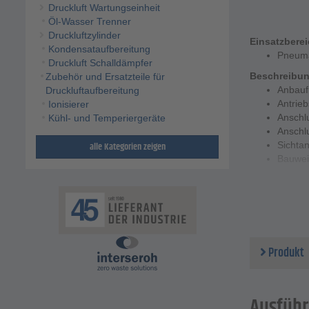
Druckluft Wartungseinheit
Öl-Wasser Trenner
Druckluftzylinder
Einsatzbere
Kondensataufbereitung
Pneuma
Druckluft Schalldämpfer
Beschreibu
Zubehör und Ersatzteile für
Anbauf
Druckluftaufbereitung
Antrieb
Ionisierer
Anschl
Kühl- und Temperiergeräte
Anschl
alle Kategorien zeigen
Sichta
Bauwei
Technische 
Gehäus
Zahnst
Deckel 
Dichtu
Temper
Produkt
Steuerd
Optiona
Ausführ