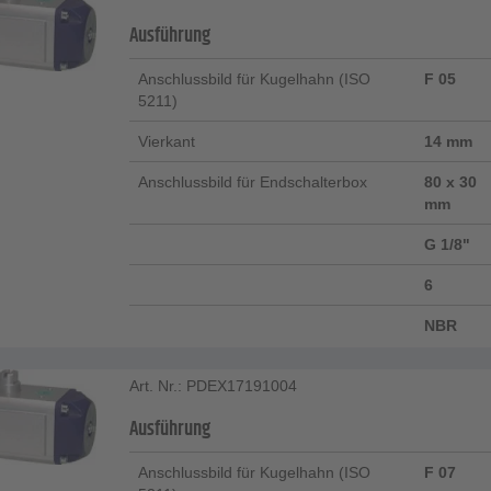
Ausführung
Anschlussbild für Kugelhahn (ISO
F 05
5211)
Vierkant
14 mm
Anschlussbild für Endschalterbox
80 x 30
mm
G 1/8"
6
NBR
Art. Nr.: PDEX17191004
Ausführung
Anschlussbild für Kugelhahn (ISO
F 07