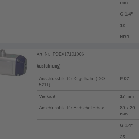
mm
G 1/4"
12
NBR
Art. Nr.: PDEX17191006
Ausführung
Anschlussbild für Kugelhahn (ISO
F 07
5211)
Vierkant
17 mm
Anschlussbild für Endschalterbox
80 x 30
mm
G 1/4"
25