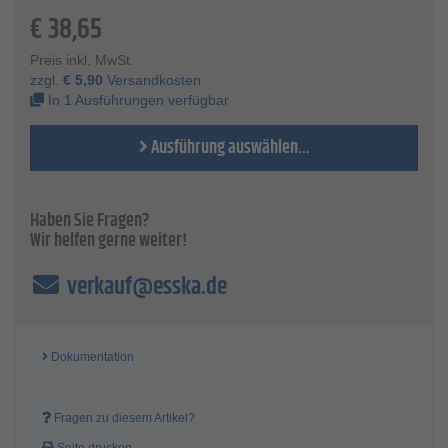
€
38,65
Technische Daten
Außenmaterial - 170 gr PU-beschichtetes Polyester (30%
Preis inkl. MwSt.
PU/ 70% Polyester)
zzgl.
€
5,90
Versandkosten
Wassersäule - 5000 mm
In 1 Ausführungen verfügbar
Größen - XS bis 4XL
Farbe - Gelb
Ausführung auswählen...
Haben Sie Fragen?
Wir helfen gerne weiter!
verkauf@esska.de
Dokumentation
Fragen zu diesem Artikel?