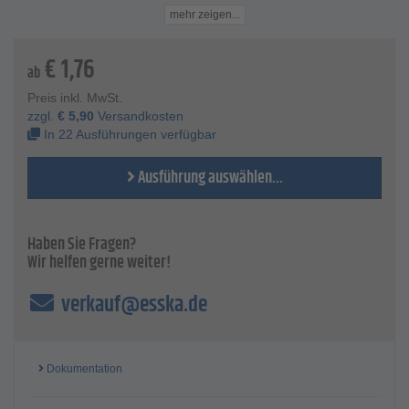
Temperaturbereiche bis max. 150 °C ausgelegt.
mehr zeigen...
Die Lager mit der Bezeichnung 2RS sind mit beidseitig
angebrachten Blechdeckscheiben verschlossen und mit
€
1,76
einer Gummiabdichtung versehen. Das Lager ist bis max.
ab
120 °C temperaturbeständig.
Preis inkl. MwSt.
Technische Daten
zzgl.
€
5,90
Versandkosten
Material - Stahl verzinkt oder Edelstahl
In 22 Ausführungen verfügbar
Außen-Ø - 22 bis 62 mm
Breite - 7 bis 17 mm
Ausführung auswählen...
Innen-Ø - 8 bis 35 mm
Haben Sie Fragen?
Wir helfen gerne weiter!
verkauf@esska.de
Dokumentation