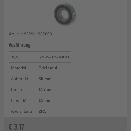
Art. Nr.: 952941982000
Ausführung
Typ
6202-2RS-NIRO
Material
Edelstahl
Außen-Ø
35 mm
Breite
11 mm
Innen-Ø
15 mm
Abdichtung
2RS
€
3,17