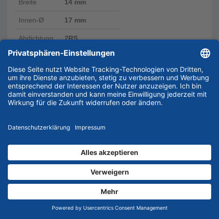
Breite
14 mm
Innen-Ø
17 mm
Abdichtung
2RS
€
7,40
Preis inkl. MwSt.
zzgl.
€
5,90
Versandkosten
Lieferzeit 7-10 Werktage
In den Warenkorb
Angebot anfordern
In Liste eintragen