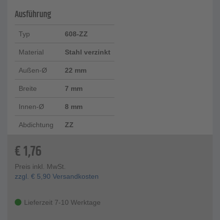
Ausführung
Typ
608-ZZ
Material
Stahl verzinkt
Außen-Ø
22 mm
Breite
7 mm
Innen-Ø
8 mm
Abdichtung
ZZ
€
1,76
Preis inkl. MwSt.
zzgl.
€
5,90
Versandkosten
Lieferzeit 7-10 Werktage