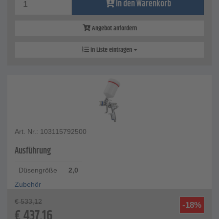
In den Warenkorb
Angebot anfordern
In Liste eintragen
Art. Nr.: 103115792500
Ausführung
Düsengröße
2,0
Zubehör
€
533,12
-18%
€
437,16