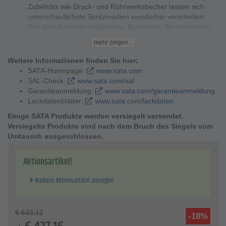
Zubehörs wie Druck- und Rührwerksbecher lassen sich
unterschiedlichste Spritzmedien wunderbar verarbeiten:
Von dünnflüssigen Holzbeizen, Klarlacken, Strukturlacken
und Lasuren bis hin zu Klebern und sonstigen thixotropen
mehr zeigen...
Materialien. Mithilfe von Verlängerungen in verschiedenen
Ausführungen können selbst schwer zugängliche Stellen
Weitere Informationen finden Sie hier:
einwandfrei beschichtet werden.
SATA-Homepage:
www.sata.com
Die Lackierpistole ist ideal zum Verarbeiten
SAL-Check:
www.sata.com/sal
unterschiedlichster Materialien – egal ob wasserbasierend
Garantieanmeldung:
www.sata.com/garantieanmeldung
oder lösemittelhaltig.
Lackdatenblätter:
www.sata.com/lackdaten
Bei hoher Arbeitsgeschwindigkeit wird ein universell
Einige SATA Produkte werden versiegelt versendet.
einstellbarer Spritzstrahl mit feiner Zerstäubung erreicht.
Versiegelte Produkte sind nach dem Bruch des Siegels vom
Durch die spezielle Luftführung an den Hörnern der
Umtausch ausgeschlossen.
Luftdüse werden Ablagerungen durch Rücknebel
verhindert.
Ein großer und glatter Materialkanal sorgt für besseren
Aktionsartikel!
Durchfluss, erleichtert die Reinigung und macht den
Lackiervorgang sicher
Weitere Aktionsartikel anzeigen
Die SATAjet 1000 B besitzt eine griffige, ergonomisch gute
Handhabung der Bedienelemente wie
Materialmengenregulierung, Rund-/Breitstrahlregulierung
€
533,12
-18%
zur Einhandbedienung und integrierter Luftmikrometer. Des