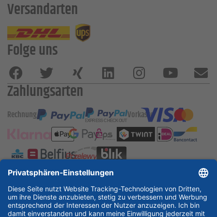
Versandarten
Folge uns
Zahlungsarten
Rechnung
Vorkasse
ESSKA International
new
new
new