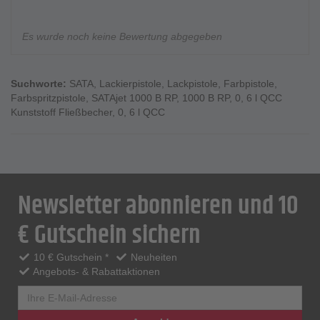
Es wurde noch keine Bewertung abgegeben
Suchworte:
SATA
,
Lackierpistole
,
Lackpistole
,
Farbpistole
,
Farbspritzpistole
,
SATAjet 1000 B RP
,
1000 B RP
,
0
,
6 l QCC
Kunststoff Fließbecher
,
0
,
6 l QCC
Newsletter abonnieren und 10
€ Gutschein sichern
10 € Gutschein *
Neuheiten
Angebots- & Rabattaktionen