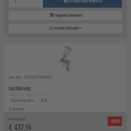
In den Warenkorb
Angebot anfordern
In Liste eintragen
Art. Nr.: 103115789100
Ausführung
Düsengröße
1,3
Zubehör
€
533,12
-18%
€
437,16