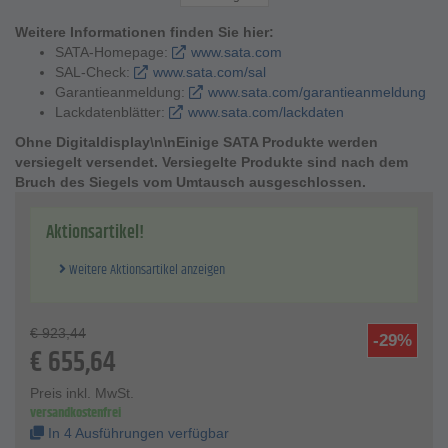
Reinigung und ist korrosionsfest.
Die Einstellelemente sind leicht bedienbar.
Weitere Informationen finden Sie hier:
Durch die lagesichere Bügelrolle ist die Farbnadel einfach,
SATA-Homepage:
www.sata.com
sicher und schnell montierbar.
SAL-Check:
www.sata.com/sal
Eine optimierte Rund- / Breitstrahlregulierung erfolgt mit
Garantieanmeldung:
www.sata.com/garantieanmeldung
einer ½-Drehung, wodurch eine feine Justierung erzielt
Lackdatenblätter:
www.sata.com/lackdaten
wird.
Ohne Digitaldisplay\n\nEinige SATA Produkte werden
Die Lackierpistole SATAjet 5000 B HVLP sorgt für eine
versiegelt versendet. Versiegelte Produkte sind nach dem
besonders hohe Übertragungsrate mit ihrer Niederdruck-
Bruch des Siegels vom Umtausch ausgeschlossen.
Technologie.
Im Lieferumfang enthalten ist je ein RPS Mehrzweckbecher
in den Größe 0,3 l, 0,6 l und 0,9 l.
Aktionsartikel!
Technische Daten
Weitere Aktionsartikel anzeigen
Technologie - HVLP
Düsengröße - 1,0 bis 2,2
Bechergröße - 0,3 l, 0,6 l, 0,9 l mit Drehgelenk
€
923,44
empfohlener Luft-Eingangsfließdruck - 2,0 bar
-29%
€
655,64
Luft-Eingangsfließdruck Einsatzbereich - 0,5 bis 2,4 bar
empfohlener Lackierabstand - 10 bis 15 cm
Preis inkl. MwSt.
Luftbedarf - 430 Nl/min
versandkostenfrei
maximale Betriebstemperatur - 50 °C
In 4 Ausführungen verfügbar
maximaler Betriebsüberdruck - 10 bar