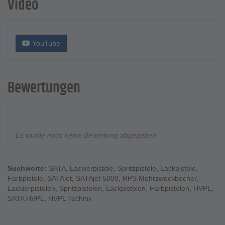
Video
YouTube
Bewertungen
Es wurde noch keine Bewertung abgegeben
Suchworte:
SATA
,
Lackierpistole
,
Spritzpistole
,
Lackpistole
,
Farbpistole
,
SATAjet
,
SATAjet 5000
,
RPS Mehrzweckbecher
,
Lackierpistolen
,
Spritzpistolen
,
Lackpistolen
,
Farbpistolen
,
HVPL
,
SATA HVPL
,
HVPL Technik