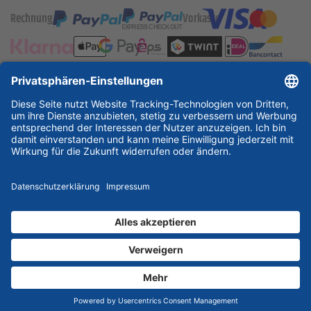
Rechnung
Vorkasse
ESSKA International
new
new
new
Partner & Zertifikate