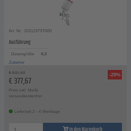
Art. Nr.: 103119797000
Ausführung
Düsengröße
0,3
Zubehör
€
531,93
-29%
€
377,67
Preis inkl. MwSt.
versandkostenfrei
Lieferzeit 2 - 4 Werktage
In den Warenkorb