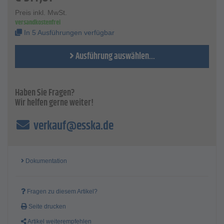
Maximale Betriebstemperatur: 50°C
Preis inkl. MwSt.
Maximaler Betriebsüberdruck: 10 bar (145 psi)
versandkostenfrei
Gewicht Lackierpistole: 293 g
In 5 Ausführungen verfügbar
Luftanschluss: G ¼
Ausführung auswählen...
Haben Sie Fragen?
Wir helfen gerne weiter!
verkauf@esska.de
Dokumentation
Fragen zu diesem Artikel?
Seite drucken
Artikel weiterempfehlen