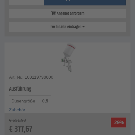
Angebot anfordern
In Liste eintragen
Art. Nr.: 103119798800
Ausführung
Düsengröße
0,5
Zubehör
€
531,93
-29%
€
377,67