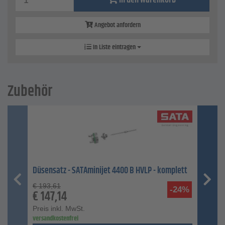
In den Warenkorb
Angebot anfordern
In Liste eintragen
Zubehör
Düsensatz - SATAminijet 4400 B HVLP - komplett
€
193,61
-24%
€
147,14
Preis inkl. MwSt.
versandkostenfrei