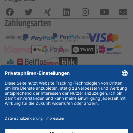
Zahlungsarten
Rechnung
Vorkasse
ESSKA International
new
new
new
Partner & Zertifikate