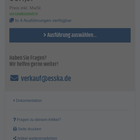
Maximale Betriebstemperatur: 50°C
Preis inkl. MwSt.
Maximaler Betriebsüberdruck: 10 bar (145 psi)
versandkostenfrei
Gewicht Lackierpistole: 293 g
In 4 Ausführungen verfügbar
Luftanschluss: G ¼
Ausführung auswählen...
Haben Sie Fragen?
Wir helfen gerne weiter!
verkauf@esska.de
Dokumentation
Fragen zu diesem Artikel?
Seite drucken
Artikel weiterempfehlen