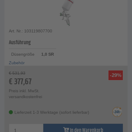
Art. Nr.: 103119807700
Ausführung
Düsengröße
1,0 SR
Zubehör
€
531,93
-29%
€
377,67
Preis inkl. MwSt.
versandkostenfrei
Lieferzeit 1-3 Werktage (sofort lieferbar)
In den Warenkorb