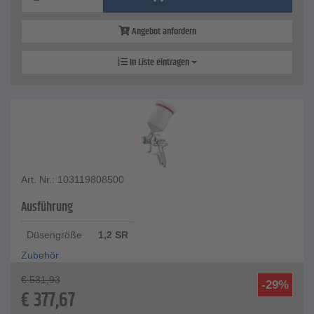
Angebot anfordern
In Liste eintragen
Art. Nr.: 103119808500
Ausführung
Düsengröße
1,2 SR
Zubehör
€
531,93
-29%
€
377,67