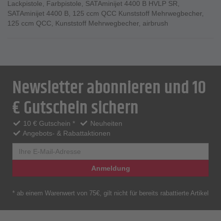
Lackpistole
,
Farbpistole
,
SATAminijet 4400 B HVLP SR
,
SATAminijet 4400 B
,
125 ccm QCC Kunststoff Mehrwegbecher
,
125 ccm QCC
,
Kunststoff Mehrwegbecher
,
airbrush
Newsletter abonnieren und 10
€ Gutschein sichern
10 € Gutschein *
Neuheiten
Angebots- & Rabattaktionen
Anmeldung
* ab einem Warenwert von 75€, gilt nicht für bereits rabattierte Artikel