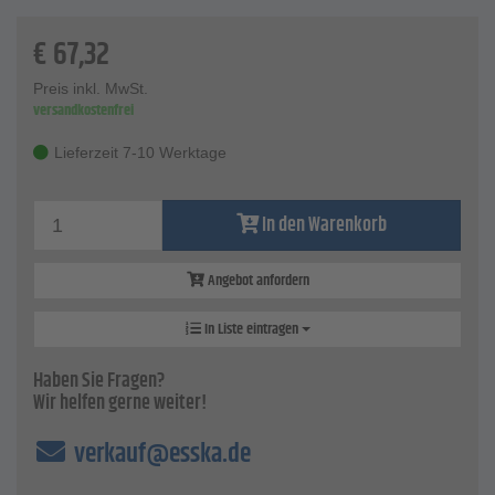
Sprühschlauch ausgerüstet.
€
67,32
Technische Daten
Luftbedarf: 120 - 180 l/min
Preis inkl. MwSt.
Arbeitsdruck: 4 - 6 bar
versandkostenfrei
Gewicht: 0,53 kg
Lieferzeit 7-10 Werktage
In den Warenkorb
Angebot anfordern
In Liste eintragen
Haben Sie Fragen?
Wir helfen gerne weiter!
verkauf@esska.de