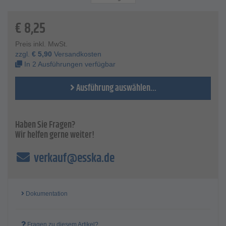
kältebeständig bis max. - -30 °C
Farbe - gelb oder weiß
€
8,25
Preis inkl. MwSt.
zzgl.
€
5,90
Versandkosten
In 2 Ausführungen verfügbar
Ausführung auswählen...
Haben Sie Fragen?
Wir helfen gerne weiter!
verkauf@esska.de
Dokumentation
Fragen zu diesem Artikel?