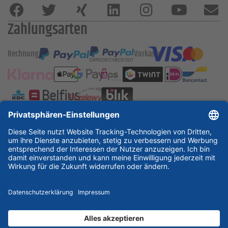
Zahlungsarten
Rechnung
Vorkasse
ESSKA International
new
new
new
Partner & Zertifikate