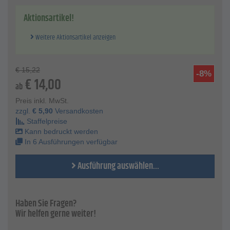
universelle Form mit im Nacken heruntergezogener
Aktionsartikel!
Helmschale
Regenrinne
Weitere Aktionsartikel anzeigen
seitliche Slots für Gehörschützer
stark abgewinkeltes Nackenband für perfekten Sitz
Kinnriemenhalterung
€
15,22
mit 4-Punkt-Gurtband-Innenausstattung und
-8%
€
14,00
hochsaugfähigem Schweißband
ab
Technische Daten
Preis inkl. MwSt.
Norm - nach DIN EN 50365
zzgl.
€
5,90
Versandkosten
erfüllt auch EN 397
Staffelpreise
Material - Polyethylen
Kann bedruckt werden
Größeneinstellung - 51-64 cm
In 6 Ausführungen verfügbar
Gewicht - 230g
Ausführung auswählen...
Haben Sie Fragen?
Wir helfen gerne weiter!