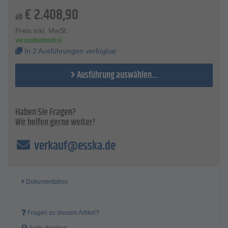
eckiger und winkeliger Oberflächen
€
2.408,90
ab
Beschreibung
Durch feinste Zerstäubung erstklassige Lackierqualität
Preis inkl. MwSt.
versandkostenfrei
Technische Daten
In 2 Ausführungen verfügbar
Lieferung ohne Schlauch und Pistole
Ausführung auswählen...
Haben Sie Fragen?
Wir helfen gerne weiter!
verkauf@esska.de
Dokumentation
Fragen zu diesem Artikel?