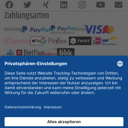
Zahlungsarten
Rechnung
Vorkasse
ESSKA International
new
new
new
Partner & Zertifikate