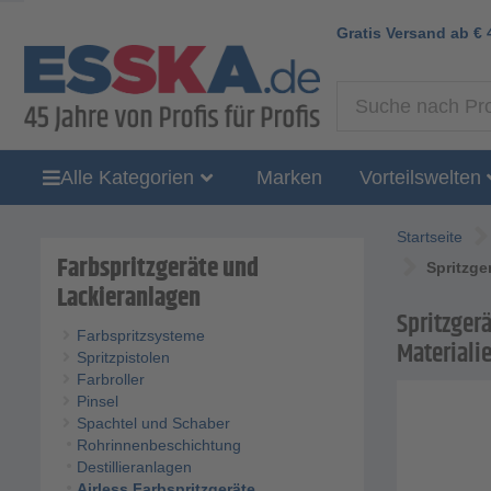
Gratis Versand ab
€
Alle Kategorien
Marken
Vorteilswelten
Startseite
Farbspritzgeräte und
Spritzge
Lackieranlagen
Spritzger
Farbspritzsysteme
Materiali
Spritzpistolen
Farbroller
Pinsel
Spachtel und Schaber
Rohrinnenbeschichtung
Destillieranlagen
Airless Farbspritzgeräte