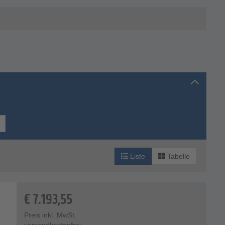
senglimmer,
Liste
Tabelle
€
7.193,55
Preis inkl. MwSt.
versandkostenfrei