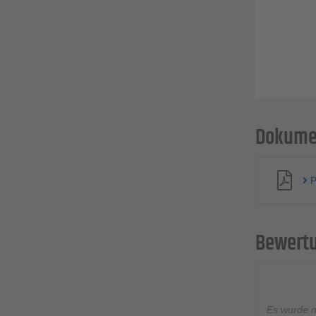
Dokume
P
Bewert
Es wurde 