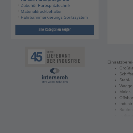
Zubehör Farbspritztechnik
Materialdruckbehälter
Fahrbahnmarkierungs Spritzsystem
alle Kategorien zeigen
Einsatzbere
Großfl
Schiffs
Stahl-
Waggon
Maler-
Offshor
Industr
Bauten
Isolier
Brands
Förde