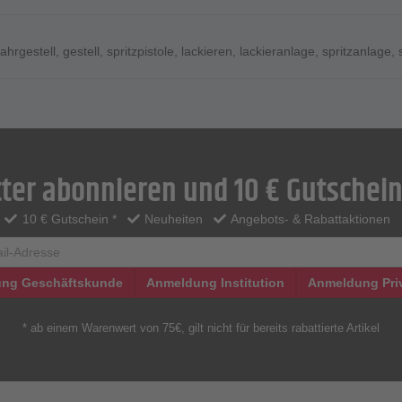
fahrgestell
,
gestell
,
spritzpistole
,
lackieren
,
lackieranlage
,
spritzanlage
,
ter abonnieren und 10 € Gutschein
10 € Gutschein *
Neuheiten
Angebots- & Rabattaktionen
ng Geschäftskunde
Anmeldung Institution
Anmeldung Pri
* ab einem Warenwert von 75€, gilt nicht für bereits rabattierte Artikel