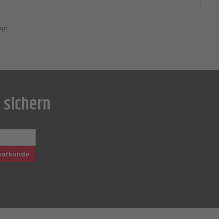
spr
 sichern
vatkunde