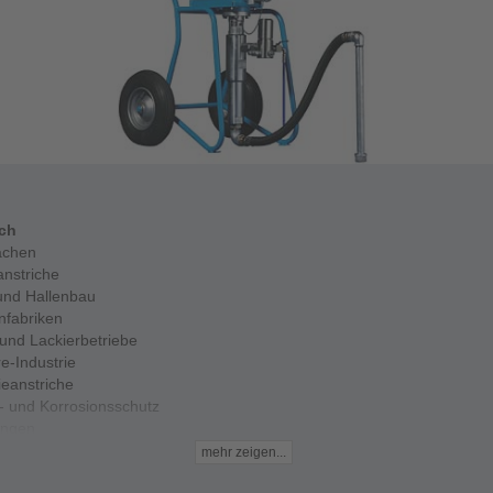
ich
ächen
anstriche
 und Hallenbau
fabriken
 und Lackierbetriebe
e-Industrie
ieanstriche
- und Korrosionsschutz
ungen
chutz
mehr zeigen...
rpumpe