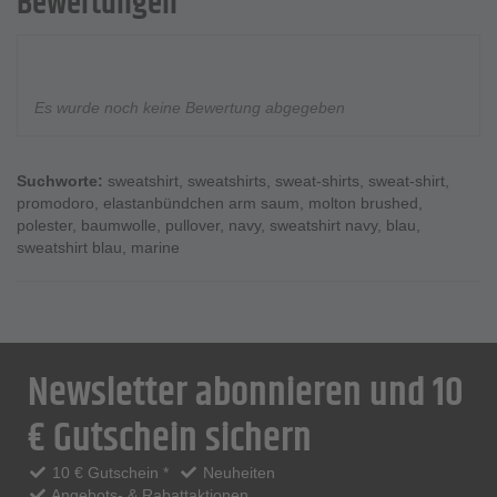
Bewertungen
Es wurde noch keine Bewertung abgegeben
Suchworte:
sweatshirt
,
sweatshirts
,
sweat-shirts
,
sweat-shirt
,
promodoro
,
elastanbündchen arm saum
,
molton brushed
,
polester
,
baumwolle
,
pullover
,
navy
,
sweatshirt navy
,
blau
,
sweatshirt blau
,
marine
Newsletter abonnieren und 10
€ Gutschein sichern
10 € Gutschein *
Neuheiten
Angebots- & Rabattaktionen