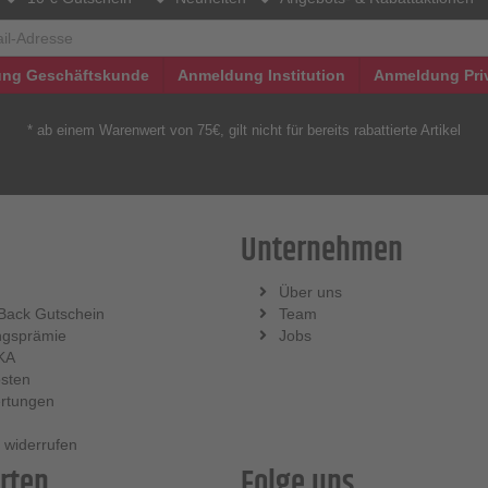
ng Geschäftskunde
Anmeldung Institution
Anmeldung Pri
* ab einem Warenwert von 75€, gilt nicht für bereits rabattierte Artikel
Unternehmen
Über uns
Back Gutschein
Team
ngsprämie
Jobs
KA
sten
rtungen
 widerrufen
rten
Folge uns