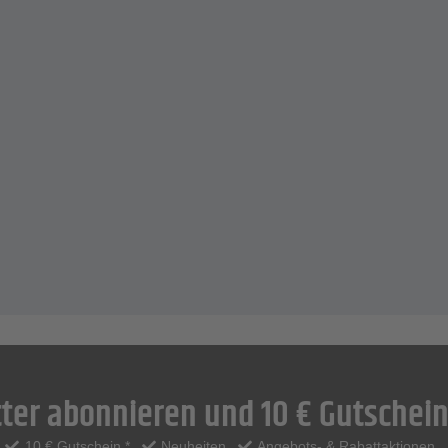
ter abonnieren und 10 € Gutschein
10 € Gutschein *
Neuheiten
Angebots- & Rabattaktionen