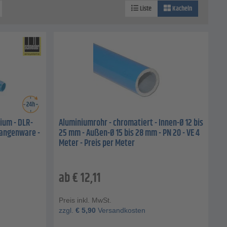
Liste
Kacheln
ium - DLR-
Aluminiumrohr - chromatiert - Innen-Ø 12 bis
tangenware -
25 mm - Außen-Ø 15 bis 28 mm - PN 20 - VE 4
Meter - Preis per Meter
ab
€
12,11
Preis inkl. MwSt.
zzgl.
€
5,90
Versandkosten