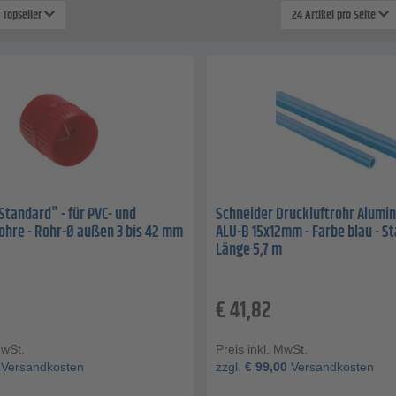
: Topseller
24 Artikel pro Seite
Standard" - für PVC- und
Schneider Druckluftrohr Alumin
hre - Rohr-Ø außen 3 bis 42 mm
ALU-B 15x12mm - Farbe blau - S
Länge 5,7 m
€
41,82
MwSt.
Preis inkl. MwSt.
Versandkosten
zzgl.
€
99,00
Versandkosten