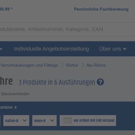
49,99
*
Persönliche Fachberatung
Individuelle Angebotserstellung
Über uns
Verschraubungen und Fittings
Rohre
Alu-Rohre
hre
3 Produkte in 6 Ausführungen
 Steckverbinder
Sortieren
nur Artikel mit 24h Versand
Außen-Ø
Innen-Ø