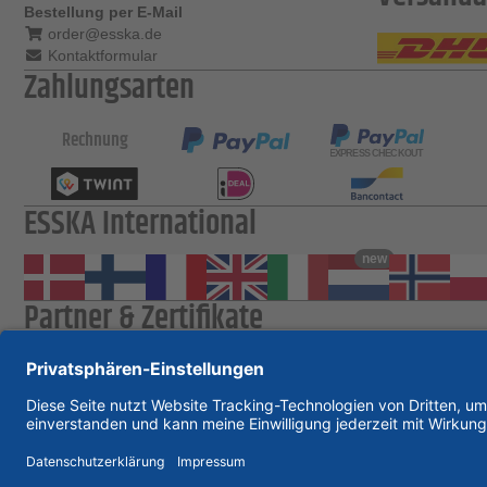
Bestellung per E-Mail
order@esska.de
Kontaktformular
Zahlungsarten
Rechnung
ESSKA International
new
Partner & Zertifikate