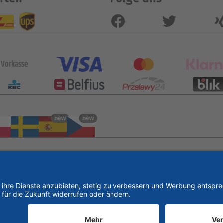
Vorkasse
new
new