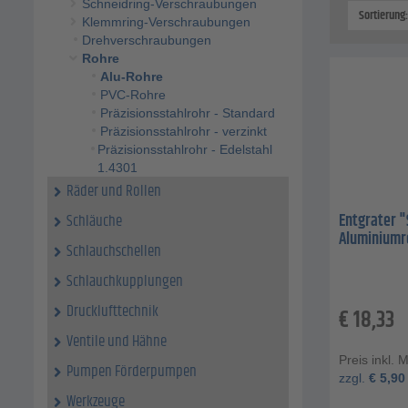
Schneidring-Verschraubungen
Sortierung
Klemmring-Verschraubungen
Drehverschraubungen
Rohre
Alu-Rohre
PVC-Rohre
Präzisionsstahlrohr - Standard
Präzisionsstahlrohr - verzinkt
Präzisionsstahlrohr - Edelstahl
1.4301
Räder und Rollen
Entgrater "
Schläuche
Aluminiumro
Schlauchschellen
Schlauchkupplungen
Drucklufttechnik
€
18,33
Ventile und Hähne
Preis inkl. 
Pumpen Förderpumpen
zzgl.
€
5,90
Werkzeuge