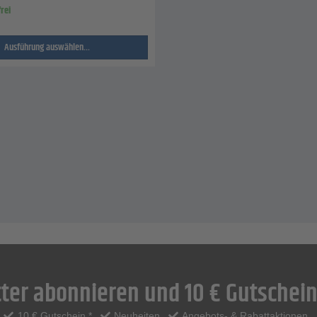
rei
Ausführung auswählen...
ter abonnieren und 10 € Gutschein
10 € Gutschein *
Neuheiten
Angebots- & Rabattaktionen