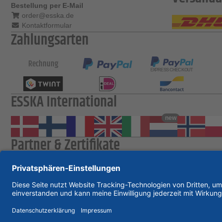
Bestellung per E-Mail
order@esska.de
Kontaktformular
Zahlungsarten
Rechnung
ESSKA International
new
Partner & Zertifikate