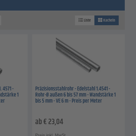
Liste
Kacheln
. 4571 -
Präzisionsstahlrohr - Edelstahl 1.4541 -
dstärke 1
Rohr-Ø außen 6 bis 57 mm - Wandstärke 1
ter
bis 5 mm - VE 6 m - Preis per Meter
ab
€
23,04
Preis inkl. MwSt.