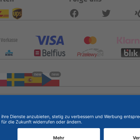
Vorkasse
new
new