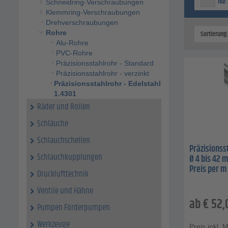
nur 
Schneidring-Verschraubungen
Klemmring-Verschraubungen
Drehverschraubungen
Sortierung
Rohre
Alu-Rohre
PVC-Rohre
Präzisionsstahlrohr - Standard
Präzisionsstahlrohr - verzinkt
Präzisionsstahlrohr - Edelstahl
1.4301
Räder und Rollen
Schläuche
Schlauchschellen
Präzisionsst
Schlauchkupplungen
Ø 4 bis 42 
Preis per m
Drucklufttechnik
Ventile und Hähne
ab
€
52,
Pumpen Förderpumpen
Werkzeuge
Preis inkl. 