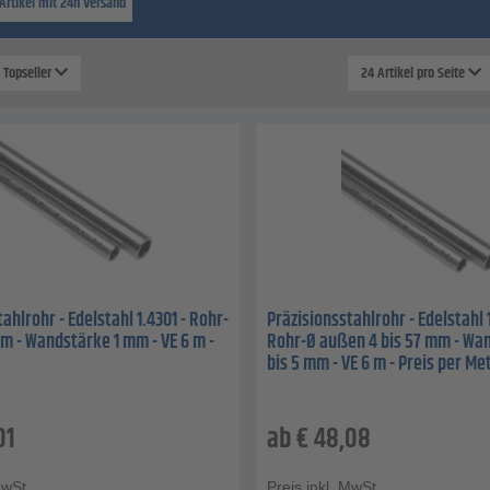
Artikel mit 24h Versand
: Topseller
24 Artikel pro Seite
ahlrohr - Edelstahl 1.4301 - Rohr-
Präzisionsstahlrohr - Edelstahl 1
mm - Wandstärke 1 mm - VE 6 m -
Rohr-Ø außen 4 bis 57 mm - Wan
bis 5 mm - VE 6 m - Preis per Me
01
ab
€
48,08
MwSt.
Preis inkl. MwSt.