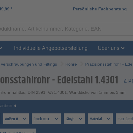
49,99
*
Persönliche Fachberatung
Individuelle Angebotserstellung
Über uns
Verschraubungen und Fittings
Rohre
Präzisionsstahlrohr - Ede
ionsstahlrohr - Edelstahl 1.4301
4 P
ahlrohr nahtlos, DIN 2391, VA 1.4301, Wanddicke von 1mm bis 3mm
Sortieren
Außen-Ø
Druck max.
Länge
Material
max. Betr