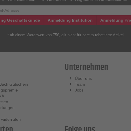
ng Geschäftskunde
Anmeldung Institution
Anmeldung Pri
* ab einem Warenwert von 75€, gilt nicht für bereits rabattierte Artikel
Unternehmen
Über uns
Back Gutschein
Team
ngsprämie
Jobs
KA
sten
rtungen
 widerrufen
rten
Folge uns