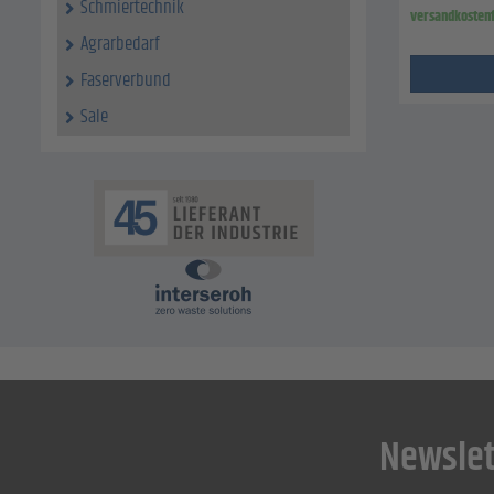
Schmiertechnik
versandkostenf
Agrarbedarf
Faserverbund
Sale
Newslet