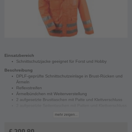
Einsatzbereich
Schnittschutzjacke geeignet für Forst und Hobby
Beschreibung
DPLF-geprüfte Schnittschutzeinlage in Brust-Rücken und
Ärmeln
Reflexstreifen
Ärmelbündchen mit Weitenverstellung
2 aufgesetzte Brusttaschen mit Patte und Klettverschluss
2 aufgesetzte Seitentaschen mit Patten und Klettverschluss
Farbe: fluoreszierend orange
mehr zeigen...
Technische Daten
Material - 80% Polyester/20% Baumwolle - ca. 245 g/m²