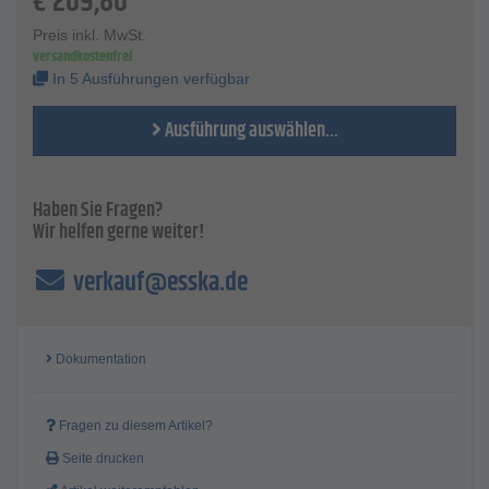
€
209,80
Material - 80% Polyester/20% cotton - approx. 245 g/m²
Norm - EN 381
Preis inkl. MwSt.
EN 471 Klasse 2
versandkostenfrei
In 5 Ausführungen verfügbar
Ausführung auswählen...
Haben Sie Fragen?
Wir helfen gerne weiter!
verkauf@esska.de
Dokumentation
Fragen zu diesem Artikel?
Seite drucken