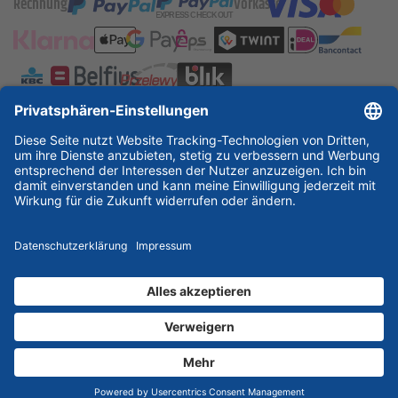
Rechnung
Vorkasse
ESSKA International
new
new
new
Partner & Zertifikate
© 2026 ESSKA.de GmbH. Alle Rechte vorbehalten.