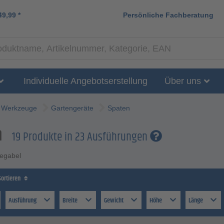
49,99
*
Persönliche Fachberatung
Individuelle Angebotserstellung
Über uns
Werkzeuge
Gartengeräte
Spaten
n
19 Produkte in 23 Ausführungen
egabel
Sortieren
Ausführung
Breite
Gewicht
Höhe
Länge