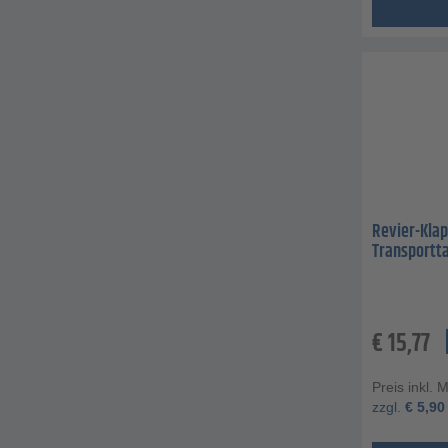
Revier-Klap
Transportt
€
15,77
Preis inkl. 
zzgl.
€
5,90