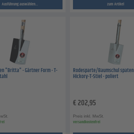
Ausführung auswählen...
zum Artikel
 "Britta" - Gärtner Form - T-
Rodesparte/Baumschul spaten 
stahl
Hickory-T-Stiel - poliert
€
202,95
MwSt.
Preis inkl. MwSt.
rei
versandkostenfrei