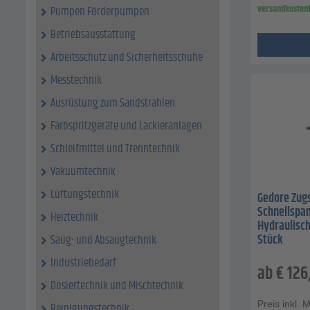
versandkostenf
Pumpen Förderpumpen
Betriebsausstattung
Arbeitsschutz und Sicherheitsschuhe
Messtechnik
Ausrüstung zum Sandstrahlen
Farbspritzgeräte und Lackieranlagen
Schleifmittel und Trenntechnik
Vakuumtechnik
Lüftungstechnik
Gedore Zugs
Schnellspan
Heiztechnik
Hydraulisch
Stück
Saug- und Absaugtechnik
Industriebedarf
ab
€
126
Dosiertechnik und Mischtechnik
Preis inkl. 
Reinigungstechnik