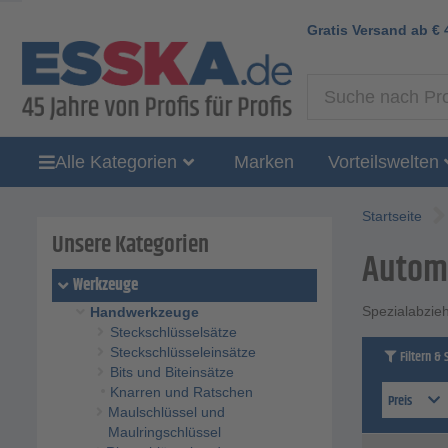
Gratis Versand ab
€
Alle Kategorien
Marken
Vorteilswelten
Startseite
Unsere Kategorien
Automo
Werkzeuge
Spezialabzieh
Handwerkzeuge
Steckschlüsselsätze
Steckschlüsseleinsätze
Filtern & 
Bits und Biteinsätze
Knarren und Ratschen
Preis
Maulschlüssel und
Maulringschlüssel