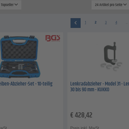
: Topseller
24 Artikel pro Seite
1
2
3
4
...
ben-Abzieher-Set - 10-teilig
Lenkradabzieher - Model 31 - L
30 bis 90 mm - KUKKO
€
428,42
MwSt.
Preis inkl. MwSt.