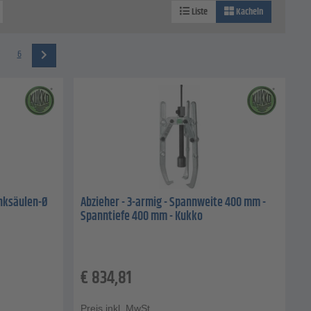
Liste
Kacheln
6
enksäulen-Ø
Abzieher - 3-armig - Spannweite 400 mm -
Spanntiefe 400 mm - Kukko
€
834,81
Preis inkl. MwSt.