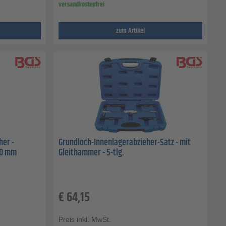
versandkostenfrei
zum Artikel
er -
Grundloch-Innenlagerabzieher-Satz - mit
30 mm
Gleithammer - 5-tlg.
€
64,15
Preis inkl. MwSt.