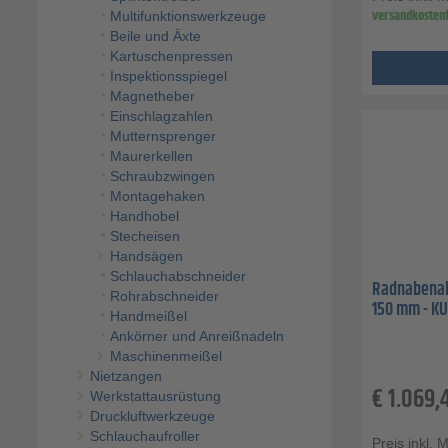
versandkostenf
Multifunktionswerkzeuge
Beile und Äxte
Kartuschenpressen
Inspektionsspiegel
Magnetheber
Einschlagzahlen
Mutternsprenger
Maurerkellen
Schraubzwingen
Montagehaken
Handhobel
Stecheisen
Handsägen
Schlauchabschneider
Radnabenabz
Rohrabschneider
150 mm - K
Handmeißel
Ankörner und Anreißnadeln
Maschinenmeißel
Nietzangen
€
1.069,
Werkstattausrüstung
Druckluftwerkzeuge
Schlauchaufroller
Preis inkl. 