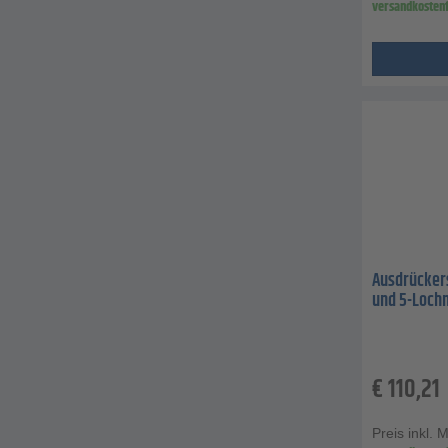
versandkostenf
Ausdrückers
und 5-Loch
€
110,21
Preis inkl. 