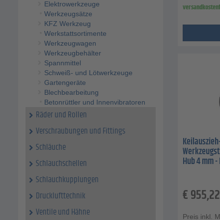
Elektrowerkzeuge
versandkostenf
Werkzeugsätze
KFZ Werkzeug
Werkstattsortimente
Werkzeugwagen
Werkzeugbehälter
Spannmittel
Schweiß- und Lötwerkzeuge
Gartengeräte
Blechbearbeitung
Betonrüttler und Innenvibratoren
Räder und Rollen
Verschraubungen und Fittings
Keilauszieh-
Schläuche
Werkzeugsta
Hub 4 mm - 
Schlauchschellen
Schlauchkupplungen
€
955,22
Drucklufttechnik
Ventile und Hähne
Preis inkl. 