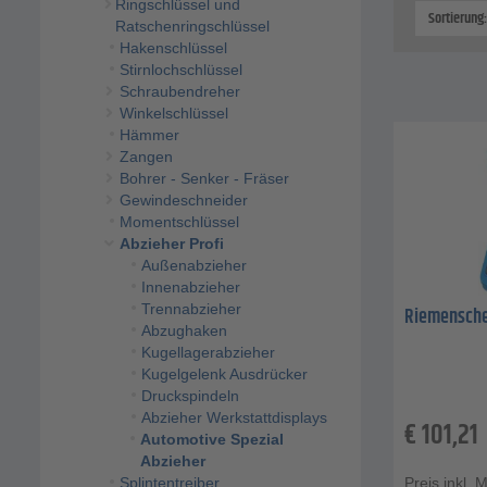
Ringschlüssel und
Sortierung
Ratschenringschlüssel
Hakenschlüssel
Stirnlochschlüssel
Schraubendreher
Winkelschlüssel
Hämmer
Zangen
Bohrer - Senker - Fräser
Gewindeschneider
Momentschlüssel
Abzieher Profi
Außenabzieher
Innenabzieher
Trennabzieher
Riemenschei
Abzughaken
Kugellagerabzieher
Kugelgelenk Ausdrücker
Druckspindeln
Abzieher Werkstattdisplays
€
101,21
Automotive Spezial
Abzieher
Splintentreiber
Preis inkl. 