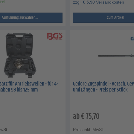
rei
zzgl.
€
5,90
Versandkosten
Ausführung auswählen...
zum Artikel
atz für Antriebswellen - für 4-
Gedore Zugspindel - versch. G
naben 98 bis 125 mm
und Längen - Preis per Stück
ab
€
75,70
MwSt.
Preis inkl. MwSt.