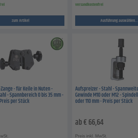
rei
versandkostenfrei
zum Artikel
Ausführung auswählen...
Zange - für Keile in Nuten -
Aufspreizer - Stahl - Spannweit
hl - Spannbereich 0 bis 35 mm -
Gewinde M10 oder M12 - Spindel
Preis per Stück
oder 110 mm - Preis per Stück
ab
€
66,64
MwSt.
Preis inkl. MwSt.