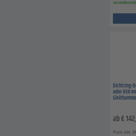
versandkostenf
Dichtring-
oder 650 m
Gleithammer
ab
€
142
Preis inkl. 