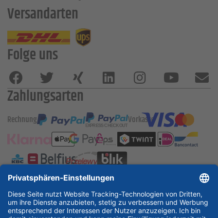
Versandarten
Folge uns
Zahlungsarten
Rechnung
Vorkasse
ESSKA International
new
new
new