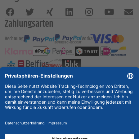
Zahlungsarten
Rechnung
Vorkasse
ESSKA International
new
new
new
Partner & Zertifikate