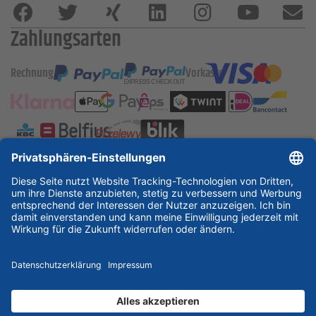
Zahlungsarten
Rechnung
Vorkasse
ESSKA International
new
new
new
Partner & Zertifikate