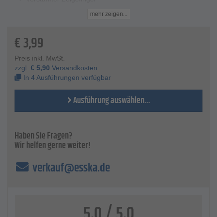
waschbar bei 40°C
mehr zeigen...
Flexible und haltbare Arbeitshandschuhe aus amara-
Material
€
3,99
Technische Daten
Material- amara-Material
Preis inkl. MwSt.
Modell- "Guide 761"
zzgl.
€
5,90
Versandkosten
Norm- EN 388 - 2131, CE Kategorie 2
In 4 Ausführungen verfügbar
Abriebfestigkeit - 2
Schnittfestigkeit - 1
Ausführung auswählen...
Weitereißwiderstand - 3
Durchstichwiderstand - 1
VE = 120/12 Paar, lieferbare Größen: 07-11
Haben Sie Fragen?
Wir helfen gerne weiter!
verkauf@esska.de
5.0 / 5.0