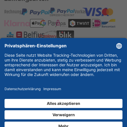
Rechnung
Vorkasse
ESSKA International
new
new
new
Partner & Zertifikate