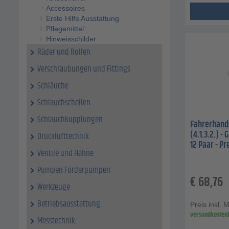
Accessoires
Erste Hilfe Ausstattung
Pflegemittel
Hinweisschilder
Räder und Rollen
Verschraubungen und Fittings
Schläuche
Schlauchschellen
Schlauchkupplungen
Fahrerhands
(4.1.3.2.) -
Drucklufttechnik
12 Paar - Pr
Ventile und Hähne
Pumpen Förderpumpen
€
68,76
Werkzeuge
Betriebsausstattung
Preis inkl. 
versandkostenf
Messtechnik