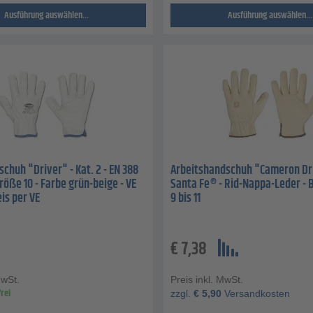
Ausführung auswählen...
Ausführung auswählen...
chuh "Driver" - Kat. 2 - EN 388
Arbeitshandschuh "Cameron Dri
 Größe 10 - Farbe grün-beige - VE
Santa Fe® - Rid-Nappa-Leder - 
eis per VE
9 bis 11
€
7,38
MwSt.
Preis inkl. MwSt.
rei
zzgl.
€
5,90
Versandkosten