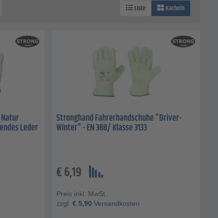
Liste
Kacheln
 Natur
Stronghand Fahrerhandschuhe "Driver-
bendes Leder
Winter" - EN 388/ Klasse 3133
€
6,19
Preis inkl. MwSt.
zzgl.
€
5,90
Versandkosten