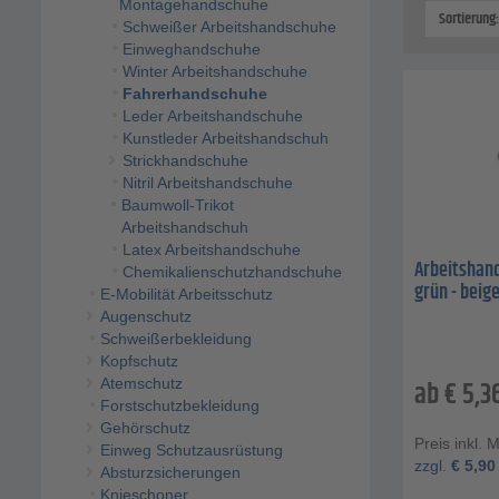
Montagehandschuhe
Sortierung
Schweißer Arbeitshandschuhe
Einweghandschuhe
Winter Arbeitshandschuhe
Fahrerhandschuhe
Leder Arbeitshandschuhe
Kunstleder Arbeitshandschuh
Strickhandschuhe
Nitril Arbeitshandschuhe
Baumwoll-Trikot
Arbeitshandschuh
Latex Arbeitshandschuhe
Arbeitshand
Chemikalienschutzhandschuhe
grün - beige 
E-Mobilität Arbeitsschutz
Augenschutz
Schweißerbekleidung
Kopfschutz
Atemschutz
ab
€
5,3
Forstschutzbekleidung
Gehörschutz
Preis inkl. 
Einweg Schutzausrüstung
zzgl.
€
5,90
Absturzsicherungen
Knieschoner