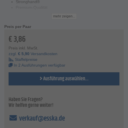
Stronghand®
Premium-Qualität
vollbeschichtet
mehr zeigen...
Segeltuch-Stulpe
sehr gute Abrieb- und Reißfestigkeit
Preis per Paar
fett- und ölabweisend
€
3,86
Technische Daten
Material - Strick mit Nitrilbeschichtung
Preis inkl. MwSt.
Farbe - blau
zzgl.
€
5,90
Versandkosten
Mechanische Risiken - gemäß EN 388 - Klasse 4121
Staffelpreise
Abriebfestigkeit -4
In 2 Ausführungen verfügbar
Schnittfestigkeit -1
Weitereißwiderstand -2
Ausführung auswählen...
Durchstichwiderstand - 1
Größen - 7 - 8 - 9 - 10 - 11
Haben Sie Fragen?
Wir helfen gerne weiter!
verkauf@esska.de