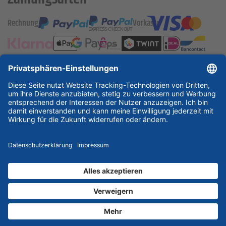
Rechnung
Vorkasse
ESSKA International
new
new
new
Partner & Zertifikate