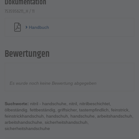
Dokumentation
7535956211_H / 11
Handbuch
Bewertungen
Es wurde noch keine Bewertung abgegeben
Suchworte:
nitril - handschuhe
,
nitril
,
nitrilbeschichtet
,
ölbeständig. fettbeständig
,
griffsicher
,
tastempfindlich
,
feinstrick
,
feinstrickhandschuh
,
handschuh
,
handschuhe
,
arbeitshandschuh
,
arbeitshandschuhe
,
sicherheitshandschuh
,
sicherheitshandschuhe