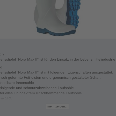
ich
eitsstiefel "Nora Max II" ist für den Einsatz in der Lebensmittelindustrie
ng
eitsstiefel "Nora Max II" ist mit folgenden Eigenschaften ausgestattet:
isch geformte Fußleisten und ergonomisch gestalteter Schaft
hselbare Innensohle
reinigende und schmutzabweisende Laufsohle
kterielles Liningextrem rutschhemmende Laufsohle
rie SRC
exibel bis -20°C
mehr zeigen...
ständigkeit gegen Benzin, Öle, tierische Öle und Fette, Laugen, Säur
ngsmittel