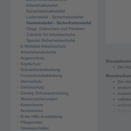
Arbeitshalbstiefel -
Sicherheitshalbstiefel
Lederstiefel - Sicherheitsstiefel
Gummistiefel - Sicherheitsstiefel
Clogs, Galoschen und Pantinen
Zubehör für Arbeitsschuhe
Spezial-Sicherheitsschuhe
E-Mobilität Arbeitsschutz
Arbeitshandschuhe
Augenschutz
Einsatzbere
Kopfschutz
Der Arb
Schweißerbekleidung
Forstschutzbekleidung
Beschreibu
Atemschutz
Der Arb
Gehörschutz
anatom
Einweg Schutzausrüstung
auswec
Absturzsicherungen
selbst
Knieschoner
antiba
Accessoires
Katego
Erste Hilfe Ausstattung
kältefl
Pflegemittel
hohe Be
Hinweisschilder
Reinigu