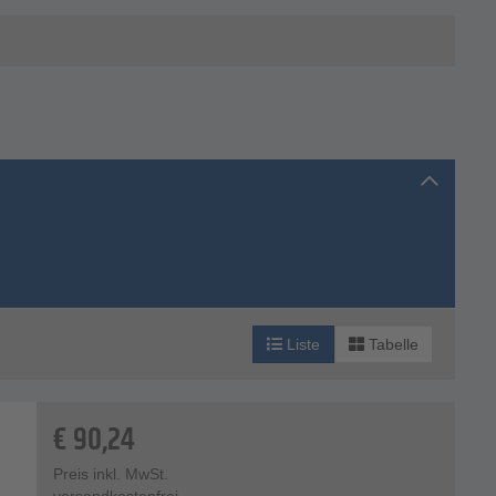
Liste
Tabelle
€
90,24
Preis inkl. MwSt.
versandkostenfrei