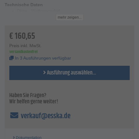
Technische Daten
Düse - Wolframcarbid
Mantel - Aluminium
mehr zeigen...
Feingewinde - ¾ Zoll
Düsen-Ø - 3 bis 13 mm
€
160,65
Länge - 40 mm
Strahldruck - max. 12 bar
Preis inkl. MwSt.
Arbeitstemperatiur - von -15 bis +50 °C
versandkostenfrei
In 3 Ausführungen verfügbar
Ausführung auswählen...
Haben Sie Fragen?
Wir helfen gerne weiter!
verkauf@esska.de
Dokumentation