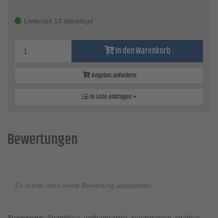
Lieferzeit 14 Werktage
In den Warenkorb
Angebot anfordern
In Liste eintragen
Bewertungen
Es wurde noch keine Bewertung abgegeben
Suchworte:
Strahldüse
,
wolframcarbid
,
sandstrahlen
,
strahlen
,