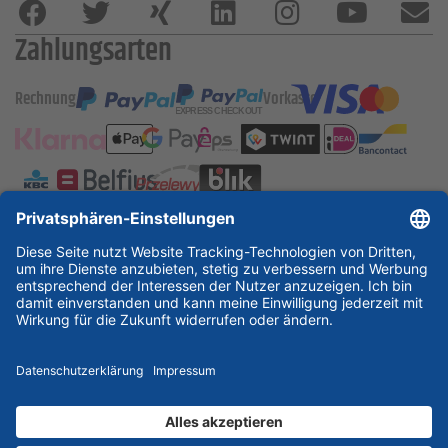
Zahlungsarten
Rechnung
Vorkasse
ESSKA International
new
new
new
Partner & Zertifikate