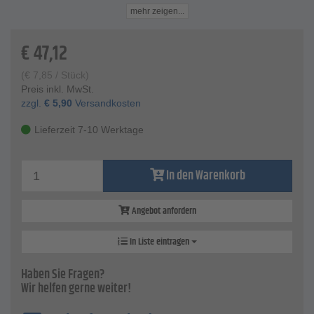
Material - Silverpren Borste
mehr zeigen...
Größe - 175 x 75 mm
VE - 6 Stück
€
47,12
Preis per VE
(
€
7,85
/ Stück)
Preis inkl. MwSt.
zzgl.
€
5,90
Versandkosten
Lieferzeit 7-10 Werktage
In den Warenkorb
Angebot anfordern
In Liste eintragen
Haben Sie Fragen?
Wir helfen gerne weiter!