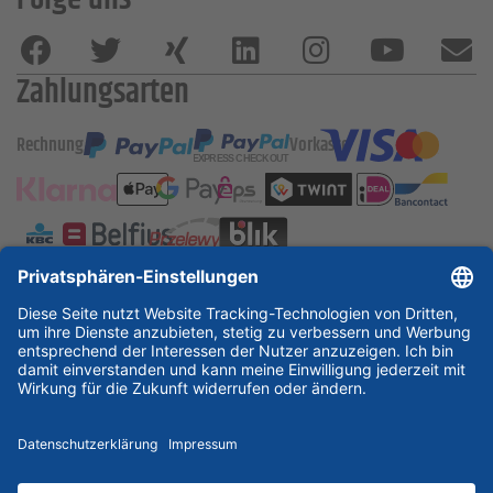
Zahlungsarten
Rechnung
Vorkasse
ESSKA International
new
new
new
Partner & Zertifikate