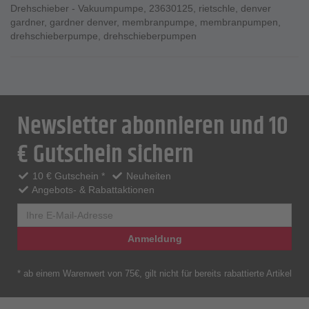
Drehschieber - Vakuumpumpe
,
23630125
,
rietschle
,
denver
gardner
,
gardner denver
,
membranpumpe
,
membranpumpen
,
drehschieberpumpe
,
drehschieberpumpen
Newsletter abonnieren und 10
€ Gutschein sichern
10 € Gutschein *
Neuheiten
Angebots- & Rabattaktionen
Anmeldung
* ab einem Warenwert von 75€, gilt nicht für bereits rabattierte Artikel