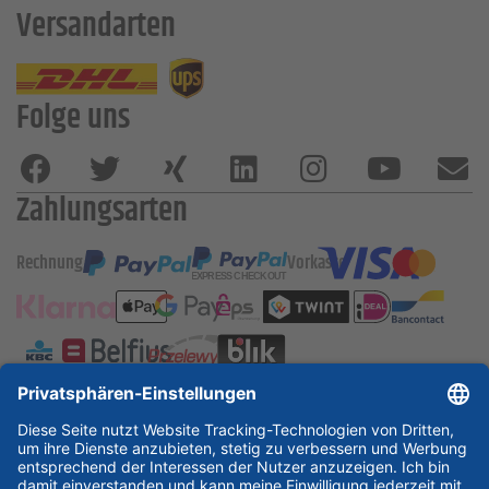
Versandarten
Folge uns
Zahlungsarten
Rechnung
Vorkasse
ESSKA International
new
new
new