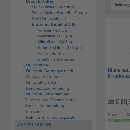
Druckluftfilter
Sortierung
Druckluftfilter Standard
Druckluftfilter Baureihe Futura
SMC Druckluftfilter
Industrie Druckluftfilter
Vorfilter - 25 µm
Feinfilter - 0,1 µm
Mikrofilter - 0,03 µm
Submikrofilter - 0,01 µm
Aktivkohlefilter
Ersatzfilterelemente
Druckluftöler
Filtereinsat
Druckluft Wartungseinheit
Brauchwas
Öl-Wasser Trenner
Druckluftzylinder
Kondensataufbereitung
Druckluft Schalldämpfer
ab
€
69,
Zubehör und Ersatzteile für
Druckluftaufbereitung
Ionisierer
Preis inkl. 
Kühl- und Temperiergeräte
versandkostenf
Räder und Rollen