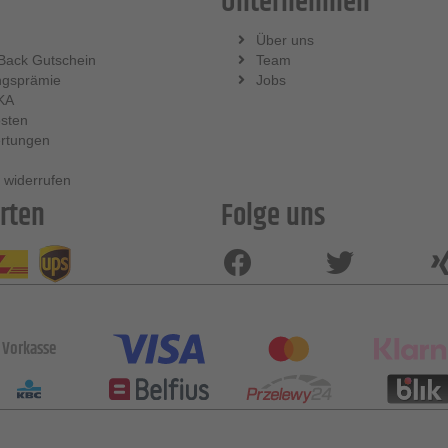
Unternehmen
Über uns
Back Gutschein
Team
ngsprämie
Jobs
KA
sten
rtungen
 widerrufen
rten
Folge uns
Vorkasse