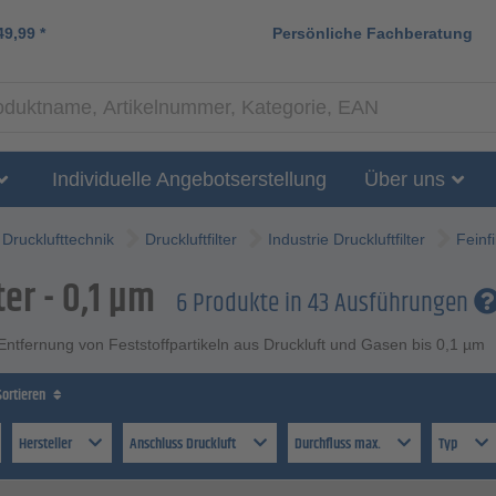
49,99
*
Persönliche Fachberatung
Individuelle Angebotserstellung
Über uns
Drucklufttechnik
Druckluftfilter
Industrie Druckluftfilter
Feinfi
ter - 0,1 µm
6 Produkte in 43 Ausführungen
r Entfernung von Feststoffpartikeln aus Druckluft und Gasen bis 0,1 µm
Sortieren
Hersteller
Anschluss Druckluft
Durchfluss max.
Typ