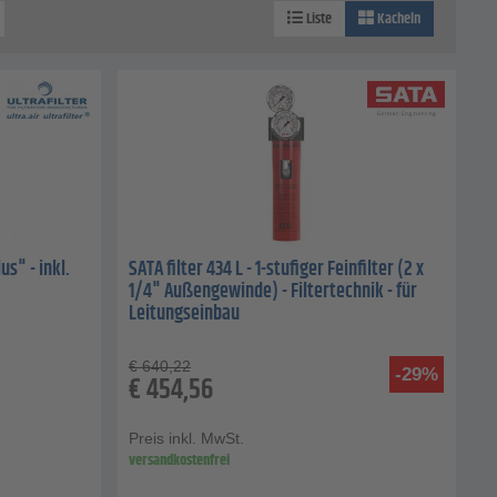
Liste
Kacheln
us" - inkl.
SATA filter 434 L - 1-stufiger Feinfilter (2 x
1/4" Außengewinde) - Filtertechnik - für
Leitungseinbau
€
640,22
-29%
€
454,56
Preis inkl. MwSt.
versandkostenfrei