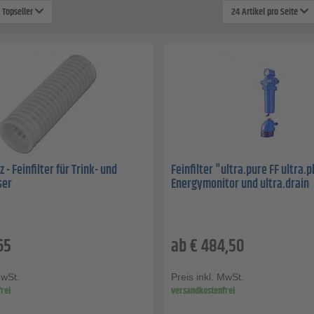
: Topseller
24 Artikel pro Seite
z - Feinfilter für Trink- und
Feinfilter "ultra.pure FF ultra.pl
ser
Energymonitor und ultra.drain
65
ab
€
484,50
MwSt.
Preis inkl. MwSt.
rei
versandkostenfrei