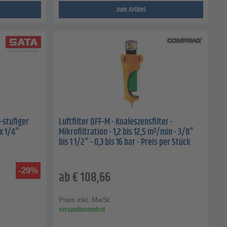
zum Artikel
1-stufiger
Luftfilter DFF-M - Koaleszensfilter -
x 1/4"
Mikrofiltration - 1,2 bis 12,5 m³/min - 3/8"
bis 1 1/2" - 0,3 bis 16 bar - Preis per Stück
-29%
ab
€
108,66
Preis inkl. MwSt.
versandkostenfrei