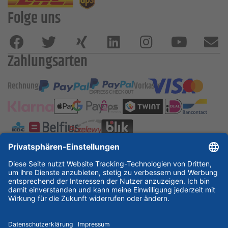
Folge uns
Zahlungsarten
Rechnung
Vorkasse
ESSKA International
new
new
new
Partner & Zertifikate