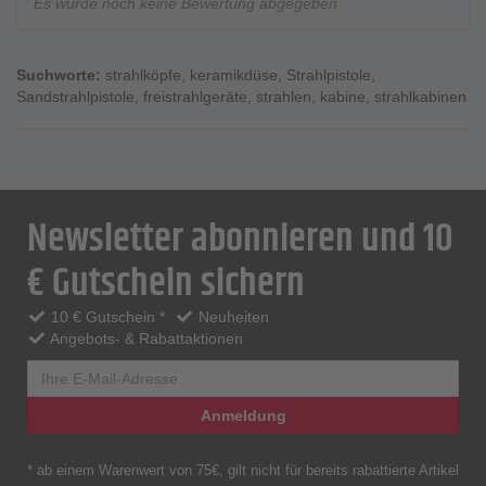
Es wurde noch keine Bewertung abgegeben
Suchworte:
strahlköpfe
,
keramikdüse
,
Strahlpistole
,
Sandstrahlpistole
,
freistrahlgeräte
,
strahlen
,
kabine
,
strahlkabinen
Newsletter abonnieren und 10
€ Gutschein sichern
10 € Gutschein *
Neuheiten
Angebots- & Rabattaktionen
Anmeldung
* ab einem Warenwert von 75€, gilt nicht für bereits rabattierte Artikel