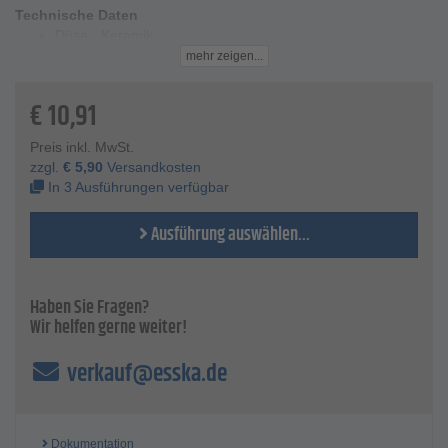
Technische Daten
Düse - Keramik
Düsen-Ø - von 5 bis 7 mm
mehr zeigen...
Länge - 40,7 mm
Durchmesser Mitte und hinten - 13 mm
€
10,91
Durchmesser vorne - 9 mm konisch zulaufend
Gewicht - 12 gr
Preis inkl. MwSt.
zzgl.
€
5,90
Versandkosten
In 3 Ausführungen verfügbar
Ausführung auswählen...
Haben Sie Fragen?
Wir helfen gerne weiter!
verkauf@esska.de
Dokumentation