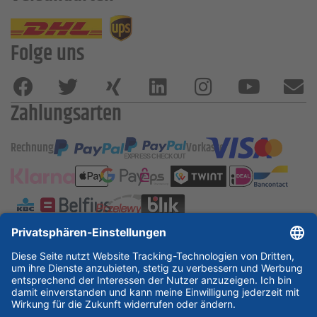
Folge uns
Zahlungsarten
Rechnung
Vorkasse
ESSKA International
new
new
new