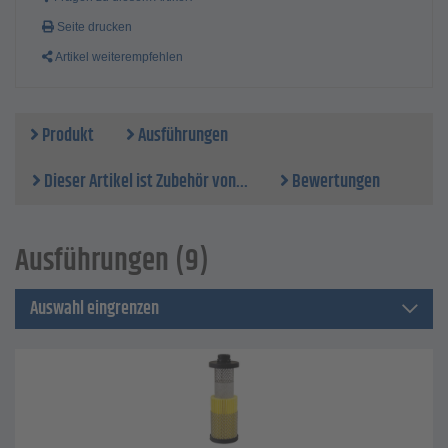
Betriebstemperatur - 2 bis 65°C
Betriebsdruck - 0,3 bis 16 bar
Seite drucken
Druckverlust bei Nennvolumenstrom, neues Filterelement -
Artikel weiterempfehlen
10 mbar
Druckverlust bei Nennvolumenstrom, Elementwechsel - 350
mbar
Elementwechsel - alle 12 Monate
Produkt
Ausführungen
Dieser Artikel ist Zubehör von...
Bewertungen
Ausführungen (9)
Auswahl eingrenzen