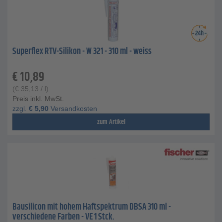
Superflex RTV-Silikon - W 321 - 310 ml - weiss
€
10,89
(
€
35,13
/ l)
Preis inkl. MwSt.
zzgl.
€
5,90
Versandkosten
zum Artikel
Bausilicon mit hohem Haftspektrum DBSA 310 ml -
verschiedene Farben - VE 1 Stck.