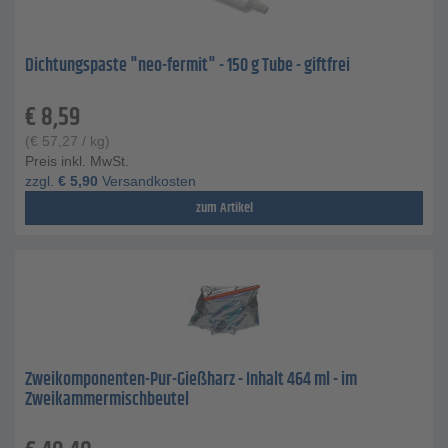
Dichtungspaste "neo-fermit" - 150 g Tube - giftfrei
€
8,59
(
€
57,27
/ kg)
Preis inkl. MwSt.
zzgl.
€
5,90
Versandkosten
zum Artikel
Zweikomponenten-Pur-Gießharz - Inhalt 464 ml - im
Zweikammermischbeutel