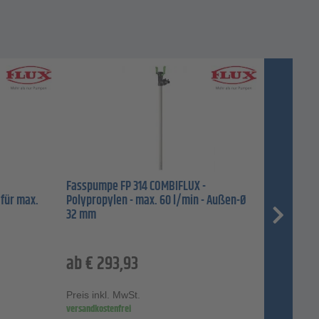
-
Fasspumpe FP 314 COMBIFLUX -
 für max.
Polypropylen - max. 60 l/min - Außen-Ø
32 mm
ab
€
293,93
Preis inkl. MwSt.
versandkostenfrei