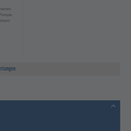
nieren.
 Pumpe.
 einem
rtungen