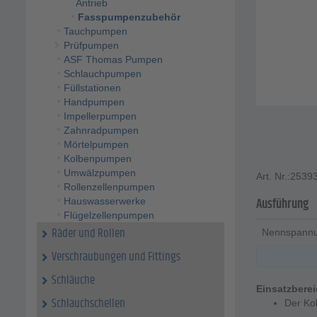
Antrieb
Fasspumpenzubehör
Tauchpumpen
Prüfpumpen
ASF Thomas Pumpen
Schlauchpumpen
Füllstationen
Handpumpen
Impellerpumpen
Zahnradpumpen
Mörtelpumpen
Kolbenpumpen
Umwälzpumpen
Art. Nr.:
2539
Rollenzellenpumpen
Ausführung
Hauswasserwerke
Flügelzellenpumpen
Räder und Rollen
Nennspann
Verschraubungen und Fittings
Schläuche
Einsatzbere
Schlauchschellen
Der Ko