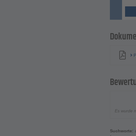
Dokume
P
Bewert
Es wurde 
Suchworte: