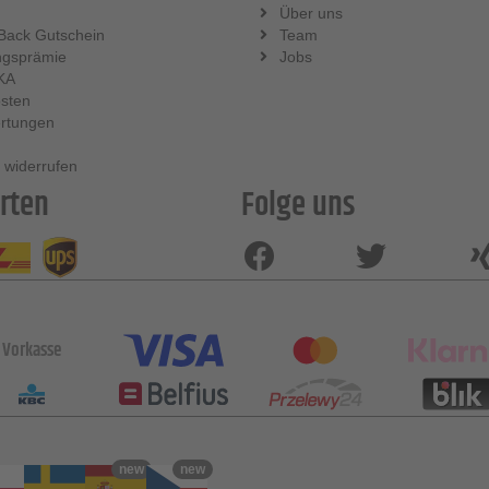
Über uns
Back Gutschein
Team
ngsprämie
Jobs
KA
sten
rtungen
 widerrufen
rten
Folge uns
Vorkasse
new
new