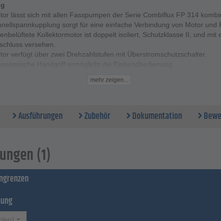
ng
tor lässt sich mit allen Fasspumpen der Serie Combiflux FP 314 kombi
hnellspannkupplung sorgt für eine einfache Verbindung von Motor und
enbelüftete Kollektormotor ist doppelt isoliert, Schutzklasse II, und mit
schluss versehen.
or verfügt über zwei Drehzahlstufen mit Überstromschutzschalter.
gonomische Handgriff ermöglicht die Einhandbedienung.
Daten
mehr zeigen...
ng - 230 V
nz - 50 bis 60 Hz
ng - 230 W
Ausführungen
Zubehör
Dokumentation
Bewe
lüftet
ager
en Drehzalsteuerung
ige Umgebungstemperatur - von -20 bis +40 °C
ungen (1)
rt - IP 24
bellänge - 5 m
ingrenzen
 Konturenstecker
 geprüft
t 1,5 kg
nung
hlen)