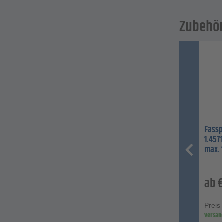
Zubehö
Fassp
1.457
max.
ab
Preis
versan