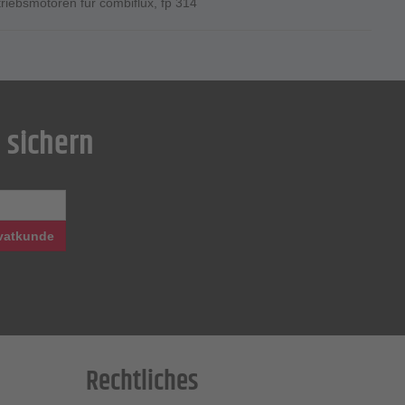
triebsmotoren für combiflux
,
fp 314
 sichern
vatkunde
Rechtliches