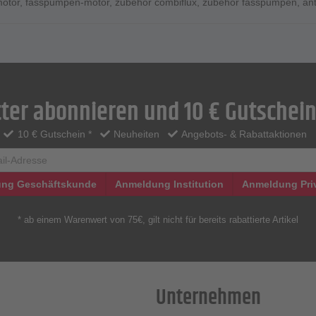
otor
,
fasspumpen-motor
,
zubehör combiflux
,
zubehör fasspumpen
,
an
ter abonnieren und 10 € Gutschein
10 € Gutschein *
Neuheiten
Angebots- & Rabattaktionen
ng Geschäftskunde
Anmeldung Institution
Anmeldung Pri
* ab einem Warenwert von 75€, gilt nicht für bereits rabattierte Artikel
Unternehmen