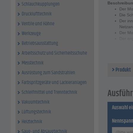
Schlauchkupplungen
Beschreibu
Der Mo
Drucklufttechnik
Die Sc
Der inn
Ventile und Hähne
Netzan
Werkzeuge
Der Mot
Der er
Betriebsausstattung
Technische 
Arbeitsschutz und Sicherheitsschuhe
Spannu
Freque
Messtechnik
Leistu
Produkt
Ausrüstung zum Sandstrahlen
Innenbe
Kugell
Farbspritzgeräte und Lackieranlagen
2 Stuf
zuläss
Ausführ
Schleifmittel und Trenntechnik
Schutza
Vakuumtechnik
Netzka
Auswahl e
Schuko
Lüftungstechnik
VDE-GS
Gewich
Nennspan
Heiztechnik
Saug- und Absaugtechnik
(Bitte wä