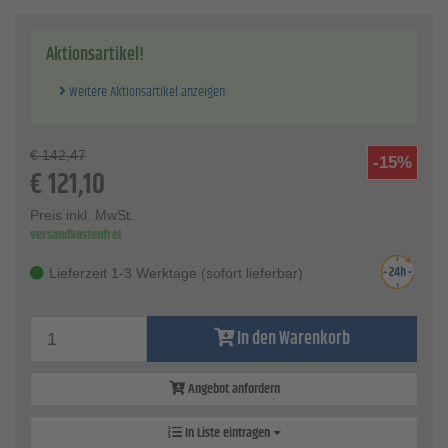
Technische Daten
Wellenmaterial - Edelstahl AISI 304
Förderhöhe - 20 m
Aktionsartikel!
Fördermenge - 1700 l/h
Anschluss- Ø - 20 mm
Weitere Aktionsartikel anzeigen
Drehzahl - 2850 U/min
Gewicht - 5 Kg
€
142,47
-15%
€
121,10
Preis inkl. MwSt.
versandkostenfrei
Lieferzeit 1-3 Werktage (sofort lieferbar)
In den Warenkorb
Angebot anfordern
In Liste eintragen