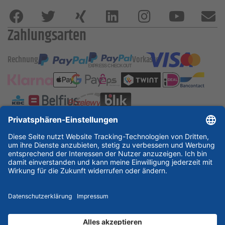
Zahlungsarten
Rechnung
Vorkasse
ESSKA International
new
new
new
Partner & Zertifikate