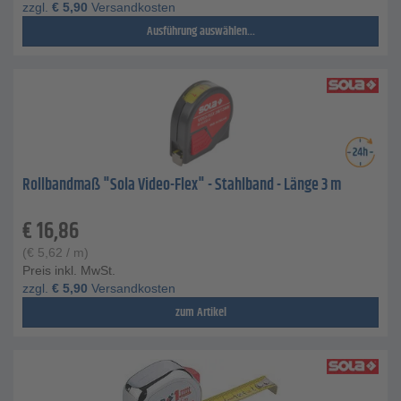
zzgl.
€
5,90
Versandkosten
Ausführung auswählen...
Rollbandmaß "Sola Video-Flex" - Stahlband - Länge 3 m
€
16,86
(
€
5,62
/ m)
Preis inkl. MwSt.
zzgl.
€
5,90
Versandkosten
zum Artikel