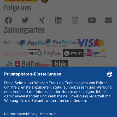
Folge uns
Zahlungsarten
Rechnung
Vorkasse
ESSKA International
new
new
new
Partner & Zertifikate